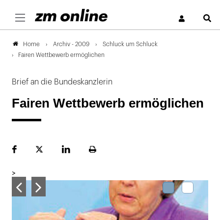
S
Archiv - 2009
Schluck um Schluck
Home
Fairen Wettbewerb ermöglichen
Brief an die Bundeskanzlerin
Fairen Wettbewerb ermöglichen
Facebook
Plattform
LinekdIn
Seite
X
ausdrucken
>