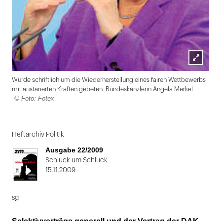
Lightbox
Wurde schriftlich um die Wiederherstellung eines fairen Wettbewerbs
öffnen
mit austarierten Kräften gebeten: Bundeskanzlerin Angela Merkel.
© Foto: Fotex
Folie
1
Heftarchiv Politik
von
Ausgabe 22/2009
2
Schluck um Schluck
15.11.2009
sg