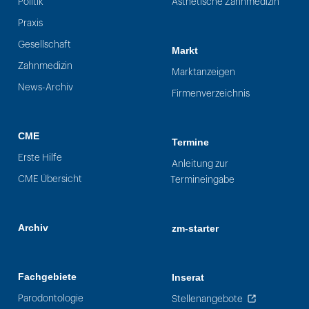
Politik
Ästhetische Zahnmedizin
Praxis
Gesellschaft
Markt
Zahnmedizin
Marktanzeigen
News-Archiv
Firmenverzeichnis
CME
Termine
Erste Hilfe
Anleitung zur
CME Übersicht
Termineingabe
Archiv
zm-starter
Fachgebiete
Inserat
Parodontologie
Stellenangebote