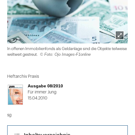
Lightbox
In offenen Immobilienfonds als Geldanlage sind die Objekte teilweise
öffnen
© Foto: Ojo Images-F1online
weltweit gestreut.
Folie
1
Heftarchiv Praxis
von
Ausgabe 08/2010
2
Für immer Jung
15.04.2010
sg