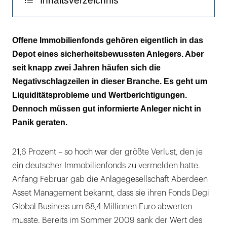
Inhaltsverzeichnis
Fonds unter Druck
Offene Immobilienfonds gehören eigentlich in das
Depot eines sicherheitsbewussten Anlegers. Aber
Objektverkäufe in Fonds
seit knapp zwei Jahren häufen sich die
Leerstehende Immobilien
Negativschlagzeilen in dieser Branche. Es geht um
Liquiditätsprobleme und Wertberichtigungen.
Mindesthaltefristen und Kündigungsfristen
Dennoch müssen gut informierte Anleger nicht in
Panik geraten.
Sicherheit über den Weg der Langfristigkeit
21,6 Prozent – so hoch war der größte Verlust, den je
ein deutscher Immobilienfonds zu vermelden hatte.
Anfang Februar gab die Anlagegesellschaft Aberdeen
Asset Management bekannt, dass sie ihren Fonds Degi
Global Business um 68,4 Millionen Euro abwerten
musste. Bereits im Sommer 2009 sank der Wert des