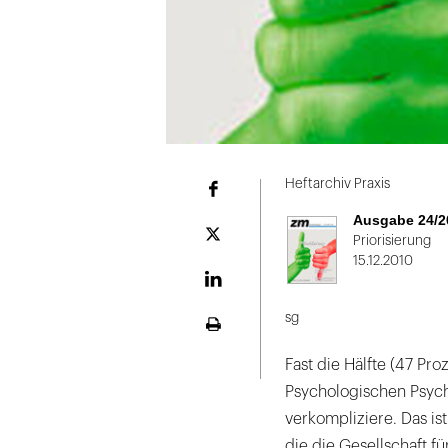
Heftarchiv Praxis
Facebook
Ausgabe 24/2
Plattform
Priorisierung
X
15.12.2010
LinekdIn
sg
Seite
ausdrucken
Fast die Hälfte (47 Pr
Psychologischen Psych
verkompliziere. Das is
die die Gesellschaft 