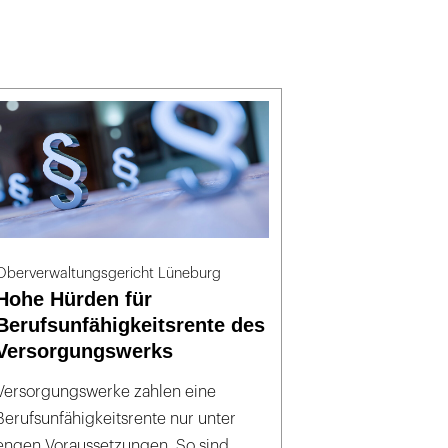
Oberverwaltungsgericht Lüneburg
Hohe Hürden für
Berufsunfähigkeitsrente des
Versorgungswerks
Versorgungswerke zahlen eine
Berufsunfähigkeitsrente nur unter
engen Voraussetzungen. So sind