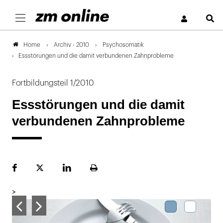
S
Archiv - 2010
Psychosomatik
Home
Essstörungen und die damit verbundenen Zahnprobleme
Fortbildungsteil 1/2010
Essstörungen und die damit
verbundenen Zahnprobleme
Facebook
Plattform
LinekdIn
Seite
X
ausdrucken
>