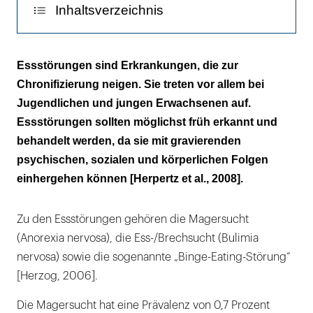
Inhaltsverzeichnis
Ätiologie
Essstörungen sind Erkrankungen, die zur
Chronifizierung neigen. Sie treten vor allem bei
Verlauf
Jugendlichen und jungen Erwachsenen auf.
Behandlung
Essstörungen sollten möglichst früh erkannt und
behandelt werden, da sie mit gravierenden
Zahnschäden bei Essstörungen
psychischen, sozialen und körperlichen Folgen
einhergehen können [Herpertz et al., 2008].
Aufgaben des Zahnarztes
Arzt-Patienten-Beziehung
Zu den Essstörungen gehören die Magersucht
Fazit
(Anorexia nervosa), die Ess-/Brechsucht (Bulimia
nervosa) sowie die sogenannte „Binge-Eating-Störung“
[Herzog, 2006].
Die Magersucht hat eine Prävalenz von 0,7 Prozent