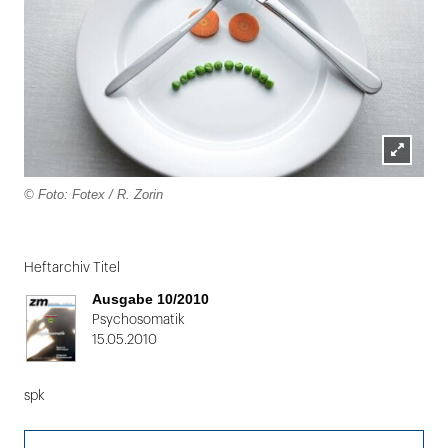
Lightbox
© Foto: Fotex / R. Zorin
öffnen
Folie
1
Heftarchiv Titel
von
Ausgabe 10/2010
2
Psychosomatik
15.05.2010
spk