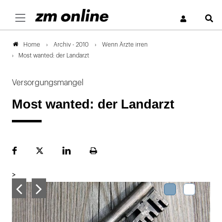
S
Archiv - 2010
Wenn Ärzte irren
Home
Most wanted: der Landarzt
Versorgungsmangel
Most wanted: der Landarzt
Facebook
Plattform
LinekdIn
Seite
X
ausdrucken
>