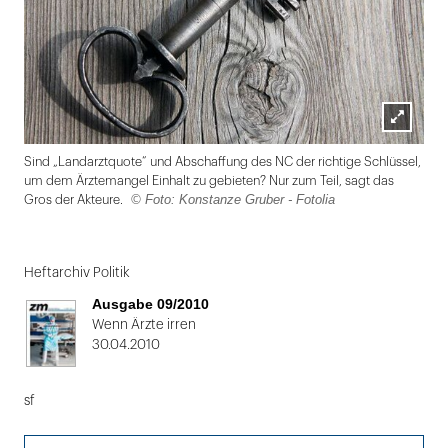
Lightbox
Sind „Landarztquote“ und Abschaffung des NC der richtige Schlüssel,
öffnen
um dem Ärztemangel Einhalt zu gebieten? Nur zum Teil, sagt das
© Foto: Konstanze Gruber - Fotolia
Gros der Akteure.
Folie
1
Heftarchiv Politik
von
Ausgabe 09/2010
2
Wenn Ärzte irren
30.04.2010
sf