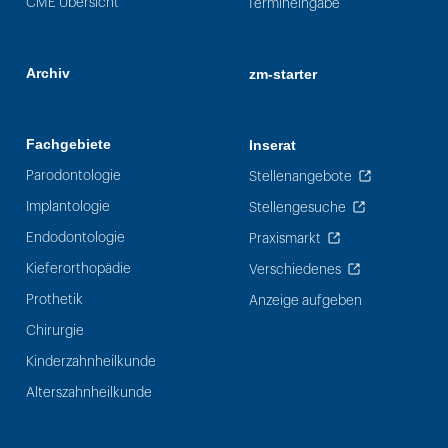
CME Übersicht
Termineingabe
Archiv
zm-starter
Fachgebiete
Inserat
Parodontologie
Stellenangebote
Implantologie
Stellengesuche
Endodontologie
Praxismarkt
Kieferorthopädie
Verschiedenes
Prothetik
Anzeige aufgeben
Chirurgie
Kinderzahnheilkunde
Alterszahnheilkunde