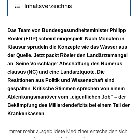
Inhaltsverzeichnis
Appell an die Länder
Das Team von Bundesgesundheitsminister Philipp
Rösler (FDP) scheint eingespielt. Nach Monaten in
Strukturen verbessern
Klausur sprudeln die Konzepte wie das Wasser aus
Eine Frage des Standorts
der Quelle. Jetzt packt Rösler den Landärztemangel
an. Seine Vorschläge: Abschaffung des Numerus
Der Nachwuchs zweifelt
clausus (NC) und eine Landarztquote. Die
Reaktionen aus Politik und Wissenschaft sind
gespalten. Kritische Stimmen sprechen von einem
Ablenkungsmanöver vom „eigentlichen Job“ – der
Bekämpfung des Milliardendefizits bei einem Teil der
Krankenkassen.
Immer mehr ausgebildete Mediziner entscheiden sich