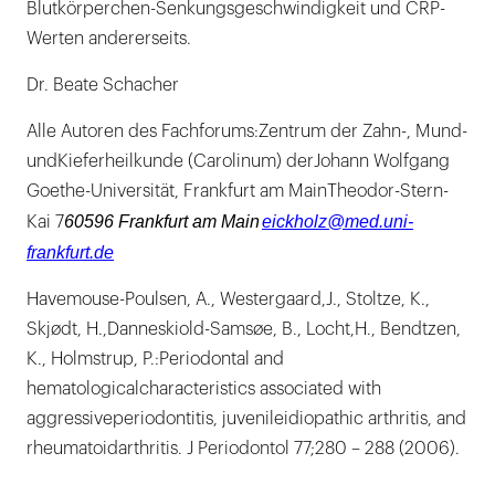
Blutkörperchen-Senkungsgeschwindigkeit und CRP-
Werten andererseits.
Dr. Beate Schacher
Alle Autoren des Fachforums:Zentrum der Zahn-, Mund-
undKieferheilkunde (Carolinum) derJohann Wolfgang
Goethe-Universität, Frankfurt am MainTheodor-Stern-
60596 Frankfurt am Main
eickholz@med.uni-
Kai 7
frankfurt.de
Havemouse-Poulsen, A., Westergaard,J., Stoltze, K.,
Skjødt, H.,Danneskiold-Samsøe, B., Locht,H., Bendtzen,
K., Holmstrup, P.:Periodontal and
hematologicalcharacteristics associated with
aggressiveperiodontitis, juvenileidiopathic arthritis, and
rheumatoidarthritis. J Periodontol 77;280 – 288 (2006).