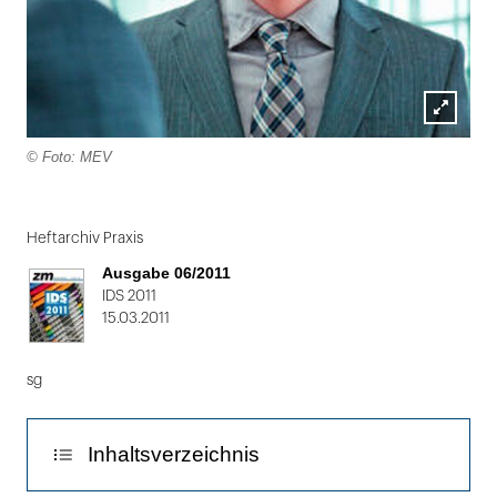
Lightbox
© Foto: MEV
öffnen
Folie
1
Heftarchiv Praxis
von
Ausgabe 06/2011
2
IDS 2011
15.03.2011
sg
Inhaltsverzeichnis