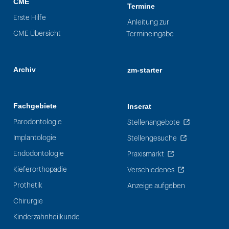
CME
Termine
Erste Hilfe
Anleitung zur
CME Übersicht
Termineingabe
Archiv
zm-starter
Fachgebiete
Inserat
Parodontologie
Stellenangebote
Implantologie
Stellengesuche
Endodontologie
Praxismarkt
Kieferorthopädie
Verschiedenes
Prothetik
Anzeige aufgeben
Chirurgie
Kinderzahnheilkunde