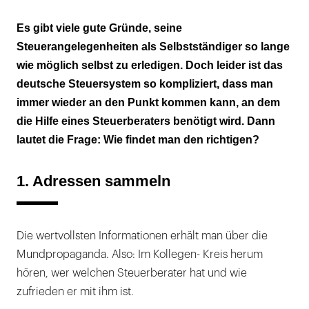
1. Adressen sammeln
Es gibt viele gute Gründe, seine
Steuerangelegenheiten als Selbstständiger so lange
2. Vorauswahl treffen
wie möglich selbst zu erledigen. Doch leider ist das
3. Erstgespräch führen
deutsche Steuersystem so kompliziert, dass man
immer wieder an den Punkt kommen kann, an dem
4. Entscheidung fällen
die Hilfe eines Steuerberaters benötigt wird. Dann
lautet die Frage: Wie findet man den richtigen?
5. Vertrag abschließen
1. Adressen sammeln
Die wertvollsten Informationen erhält man über die
Mundpropaganda. Also: Im Kollegen- Kreis herum
hören, wer welchen Steuerberater hat und wie
zufrieden er mit ihm ist.