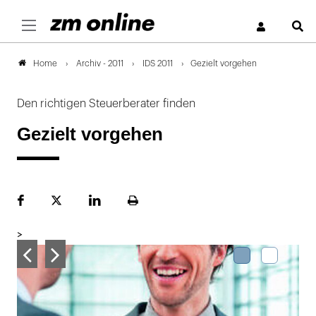
S
Archiv - 2011
IDS 2011
Gezielt vorgehen
Home
Den richtigen Steuerberater finden
Gezielt vorgehen
Facebook
Plattform
LinekdIn
Seite
X
ausdrucken
>