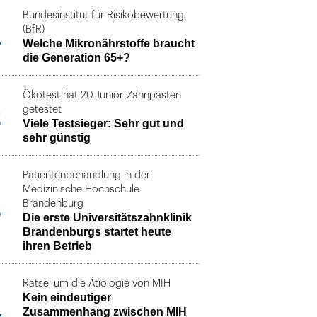
Bundesinstitut für Risikobewertung
1
(BfR)
Welche Mikronährstoffe braucht
die Generation 65+?
Ökotest hat 20 Junior-Zahnpasten
2
getestet
Viele Testsieger: Sehr gut und
sehr günstig
Patientenbehandlung in der
Medizinische Hochschule
3
Brandenburg
Die erste Universitätszahnklinik
Brandenburgs startet heute
ihren Betrieb
Rätsel um die Ätiologie von MIH
Kein eindeutiger
4
Zusammenhang zwischen MIH