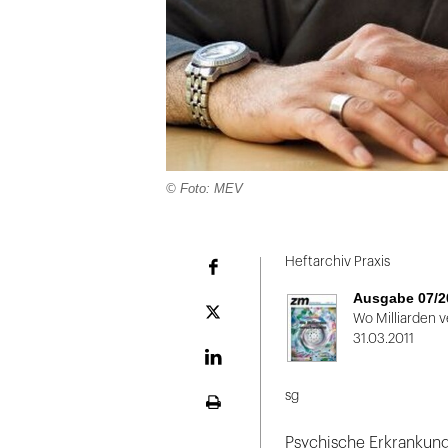
© Foto: MEV
Folie
1
Heftarchiv Praxis
Facebook
von
Ausgabe 07/2
2
Plattform
Wo Milliarden 
X
31.03.2011
LinekdIn
sg
Seite
ausdrucken
Psychische Erkrankung