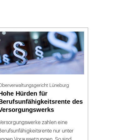
Oberverwaltungsgericht Lüneburg
Hohe Hürden für
Berufsunfähigkeitsrente des
Versorgungswerks
Versorgungswerke zahlen eine
Berufsunfähigkeitsrente nur unter
engen Voraussetzungen. So sind