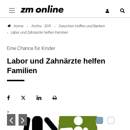
S
Archiv - 2011
Zwischen Hoffen und Banken
Home
Labor und Zahnärzte helfen Familien
Eine Chance für Kinder
Labor und Zahnärzte helfen
Familien
Facebook
Plattform
LinekdIn
Seite
X
ausdrucken
>