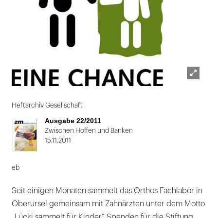
Lightbox
Folie
öffnen
1
Heftarchiv Gesellschaft
von
Ausgabe 22/2011
2
Zwischen Hoffen und Banken
15.11.2011
eb
Seit einigen Monaten sammelt das Orthos Fachlabor in
Oberursel gemeinsam mit Zahnärzten unter dem Motto
„Lücki sammelt für Kinder“ Spenden für die Stiftung