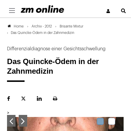
S
Archiv - 2012
Brisante Mixtur
Home
Das Quincke-Ödem in der Zahnmedizin
Differenzialdiagnose einer Gesichtsschwellung
Das Quincke-Ödem in der
Zahnmedizin
Facebook
Plattform
LinekdIn
Seite
X
ausdrucken
>