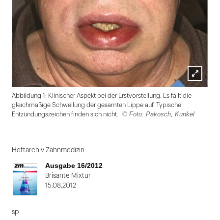
Lightbox
Abbildung 1: Klinischer Aspekt bei der Erstvorstellung. Es fällt die
öffnen
gleichmäßige Schwellung der gesamten Lippe auf. Typische
© Foto: Pakosch, Kunkel
Entzündungszeichen finden sich nicht.
Folie
1
Heftarchiv Zahnmedizin
von
Ausgabe 16/2012
2
Brisante Mixtur
15.08.2012
sp