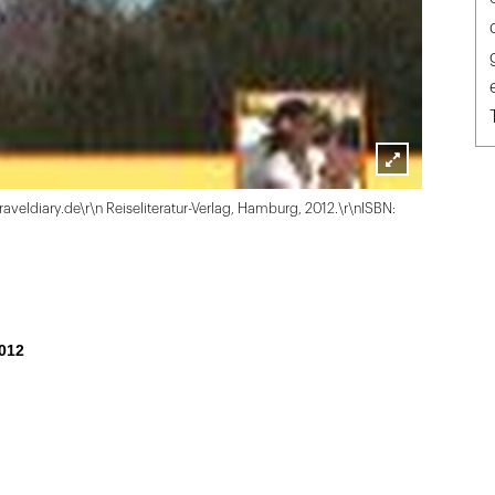
Lightbox
raveldiary.de\r\n Reiseliteratur-Verlag, Hamburg, 2012.\r\nISBN:
öffnen
012