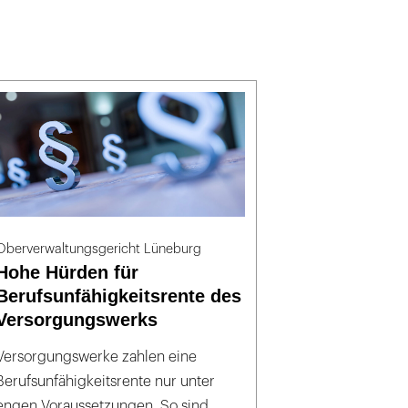
Oberverwaltungsgericht Lüneburg
Hohe Hürden für
Berufsunfähigkeitsrente des
Versorgungswerks
Versorgungswerke zahlen eine
Berufsunfähigkeitsrente nur unter
engen Voraussetzungen. So sind