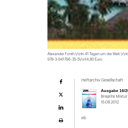
Alexander Fonth:\r\nIn 41 Tagen um die Welt.\r\nt
978-3-941796-35-5\r\n14,80 Euro
Folie
1
Heftarchiv Gesellschaft
Facebook
von
Ausgabe 16/2
2
Plattform
Brisante Mixtur
X
15.08.2012
LinekdIn
eb
Seite