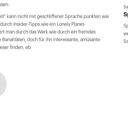
ssen.
Sa
S
lt“ kann nicht mit geschliffener Sprache punkten wie
durch Insider-Tipps wie ein Lonely Planet-
Sp
tert man durch das Werk wie durch ein fremdes
we
e Banalitäten, doch für ihn interessante, amüsante
S
Leser finden. eb