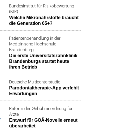
Bundesinstitut für Risikobewertung
1
(BfR)
Welche Mikronährstoffe braucht
die Generation 65+?
Patientenbehandlung in der
Medizinische Hochschule
2
Brandenburg
Die erste Universitätszahnklinik
Brandenburgs startet heute
ihren Betrieb
Deutsche Multicenterstudie
3
Parodontaltherapie-App verfehlt
Erwartungen
Reform der Gebührenordnung für
4
Ärzte
Entwurf für GOÄ-Novelle erneut
überarbeitet