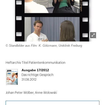
Lightbox
© Standbilder aus Film: K. Götzmann, Uniklinik Freiburg
öffnen
Folie
1
Heftarchiv Titel Patientenkommunikation
von
Ausgabe 17/2012
2
Das richtige Gespräch
31.08.2012
Johan Peter Wölber, Anne Wolowski