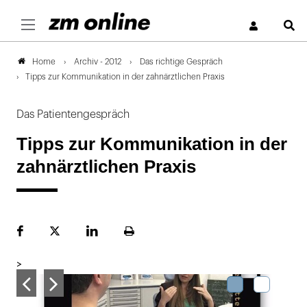
S
Archiv - 2012
Das richtige Gespräch
Home
Tipps zur Kommunikation in der zahnärztlichen Praxis
Das Patientengespräch
Tipps zur Kommunikation in der
zahnärztlichen Praxis
Facebook
Plattform
LinekdIn
Seite
X
ausdrucken
>