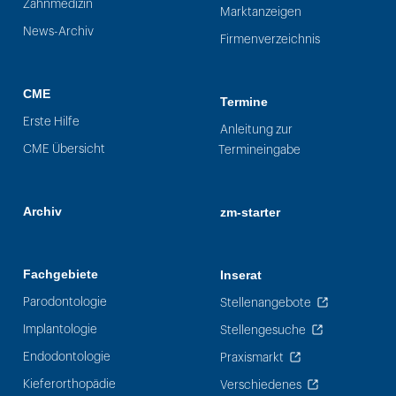
Zahnmedizin
Marktanzeigen
News-Archiv
Firmenverzeichnis
CME
Termine
Erste Hilfe
Anleitung zur
CME Übersicht
Termineingabe
Archiv
zm-starter
Fachgebiete
Inserat
Parodontologie
Stellenangebote
Implantologie
Stellengesuche
Endodontologie
Praxismarkt
Kieferorthopädie
Verschiedenes