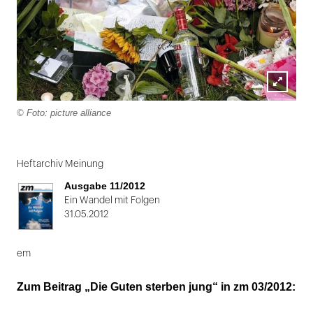
Lightbox
© Foto: picture alliance
öffnen
Folie
1
Heftarchiv Meinung
von
Ausgabe 11/2012
2
Ein Wandel mit Folgen
31.05.2012
em
Zum Beitrag „Die Guten sterben jung“ in zm 03/2012: