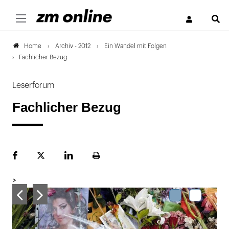
S
Archiv - 2012
Ein Wandel mit Folgen
Home
Fachlicher Bezug
Leserforum
Fachlicher Bezug
Facebook
Plattform
LinekdIn
Seite
X
ausdrucken
>