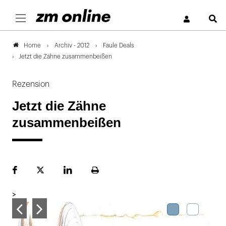
S
Archiv - 2012
Faule Deals
Home
Jetzt die Zähne zusammenbeißen
Rezension
Jetzt die Zähne
zusammenbeißen
Facebook
Plattform
LinekdIn
Seite
X
ausdrucken
>