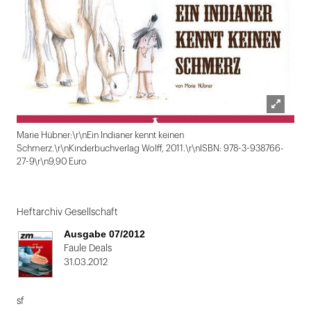
Lightbox
Marie Hübner:\r\nEin Indianer kennt keinen
öffnen
Schmerz.\r\nKinderbuchverlag Wolff, 2011.\r\nISBN: 978-3-938766-
27-9\r\n9,90 Euro
Folie
1
Heftarchiv Gesellschaft
von
Ausgabe 07/2012
2
Faule Deals
31.03.2012
sf