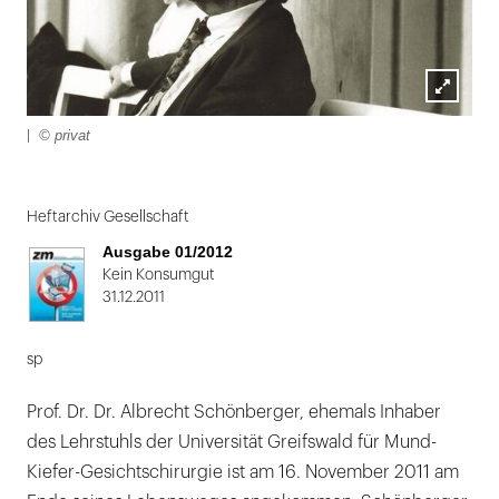
Lightbox
© privat
|
öffnen
Folie
1
Heftarchiv Gesellschaft
von
Ausgabe 01/2012
2:
Kein Konsumgut
31.12.2011
|
sp
Prof. Dr. Dr. Albrecht Schönberger, ehemals Inhaber
des Lehrstuhls der Universität Greifswald für Mund-
Kiefer-Gesichtschirurgie ist am 16. November 2011 am