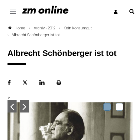
S
Archiv - 2012
Kein Konsumgut
Home
Albrecht Schönberger ist tot
Albrecht Schönberger ist tot
Facebook
Plattform
LinekdIn
Seite
X
ausdrucken
>