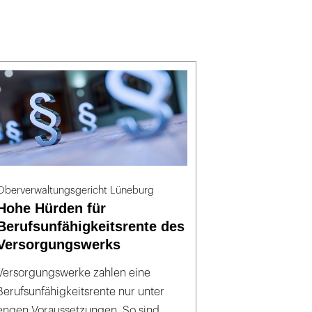
Oberverwaltungsgericht Lüneburg
Hohe Hürden für
Berufsunfähigkeitsrente des
Versorgungswerks
Versorgungswerke zahlen eine
Berufsunfähigkeitsrente nur unter
engen Voraussetzungen. So sind