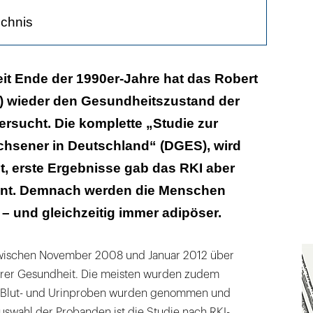
ichnis
mt zu
it Ende der 1990er-Jahre hat das Robert
I) wieder den Gesundheitszustand der
r depressiv
rsucht. Die komplette „Studie zur
hsener in Deutschland“ (DGES), wird
ht, erste Ergebnisse gab das RKI aber
nnt. Demnach werden die Menschen
 – und gleichzeitig immer adipöser.
 zwischen November 2008 und Januar 2012 über
rer Gesundheit. Die meisten wurden zudem
t, Blut- und Urinproben wurden genommen und
Auswahl der Probanden ist die Studie nach RKI-