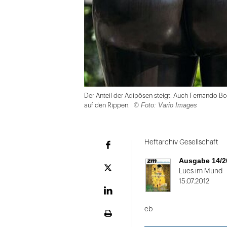
Der Anteil der Adipösen steigt. Auch Fernando Bot
© Foto: Vario Images
auf den Rippen.
Folie
1
Heftarchiv Gesellschaft
Facebook
von
Ausgabe 14/2
2
Plattform
Lues im Mund
X
15.07.2012
LinekdIn
eb
Seite