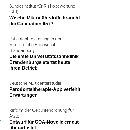
Bundesinstitut für Risikobewertung
1
(BfR)
Welche Mikronährstoffe braucht
die Generation 65+?
Patientenbehandlung in der
Medizinische Hochschule
2
Brandenburg
Die erste Universitätszahnklinik
Brandenburgs startet heute
ihren Betrieb
Deutsche Multicenterstudie
3
Parodontaltherapie-App verfehlt
Erwartungen
Reform der Gebührenordnung für
4
Ärzte
Entwurf für GOÄ-Novelle erneut
überarbeitet