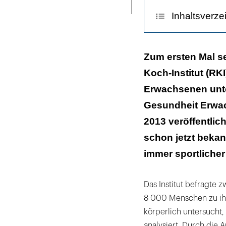
ausdrucken
Inhaltsverze
Adipositas nim
Zum ersten Mal se
Koch-Institut (RK
Junge sind ehe
Erwachsenen unte
Gesundheit Erwac
2013 veröffentlic
schon jetzt beka
immer sportlicher
Das Institut befragte
8 000 Menschen zu ih
körperlich untersuch
analysiert. Durch die 