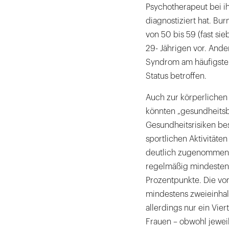
Psychotherapeut bei i
diagnostiziert hat. Bur
von 50 bis 59 (fast si
29- Jährigen vor. Ande
Syndrom am häufigste
Status betroffen.
Auch zur körperlichen
könnten „gesundheitsb
Gesundheitsrisiken bes
sportlichen Aktivität
deutlich zugenommen. 
regelmäßig mindestens
Prozentpunkte. Die vo
mindestens zweieinhal
allerdings nur ein Vie
Frauen – obwohl jeweils