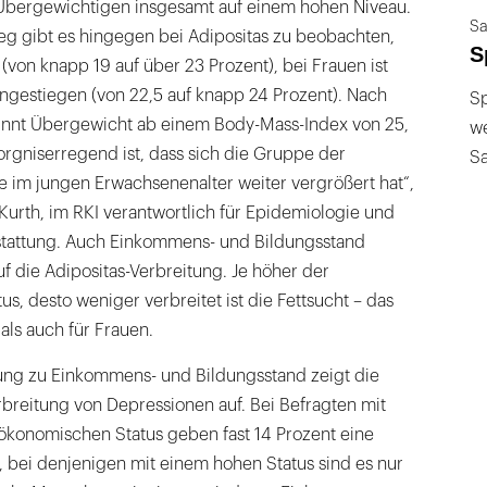
r Übergewichtigen insgesamt auf einem hohen Niveau.
Sa
eg gibt es hingegen bei Adipositas zu beobachten,
S
(von knapp 19 auf über 23 Prozent), bei Frauen ist
ngestiegen (von 22,5 auf knapp 24 Prozent). Nach
Sp
ginnt Übergewicht ab einem Body-Mass-Index von 25,
we
orgniserregend ist, dass sich die Gruppe der
S
 im jungen Erwachsenenalter weiter vergrößert hat“,
 Kurth, im RKI verantwortlich für Epidemiologie und
stattung. Auch Einkommens- und Bildungsstand
uf die Adipositas-Verbreitung. Je höher der
s, desto weniger verbreitet ist die Fettsucht – das
als auch für Frauen.
ung zu Einkommens- und Bildungsstand zeigt die
rbreitung von Depressionen auf. Bei Befragten mit
ökonomischen Status geben fast 14 Prozent eine
, bei denjenigen mit einem hohen Status sind es nur