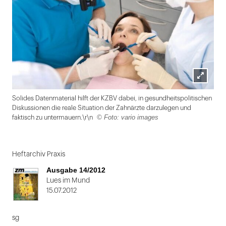
Lightbox
Solides Datenmaterial hilft der KZBV dabei, in gesundheitspolitischen
öffnen
Diskussionen die reale Situation der Zahnärzte darzulegen und
© Foto: vario images
faktisch zu untermauern.\r\n
Folie
1
Heftarchiv Praxis
von
Ausgabe 14/2012
2
Lues im Mund
15.07.2012
sg