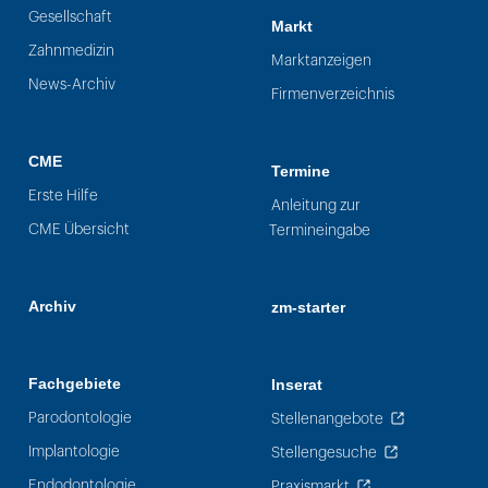
Gesellschaft
Markt
Zahnmedizin
Marktanzeigen
News-Archiv
Firmenverzeichnis
CME
Termine
Erste Hilfe
Anleitung zur
CME Übersicht
Termineingabe
Archiv
zm-starter
Fachgebiete
Inserat
Parodontologie
Stellenangebote
Implantologie
Stellengesuche
Endodontologie
Praxismarkt