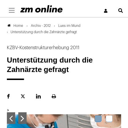
S
Archiv - 2012
Lues im Mund
Home
Unterstützung durch die Zahnärzte gefragt
KZBV-Kostenstrukturerhebung 2011
Unterstützung durch die
Zahnärzte gefragt
Facebook
Plattform
LinekdIn
Seite
X
ausdrucken
>