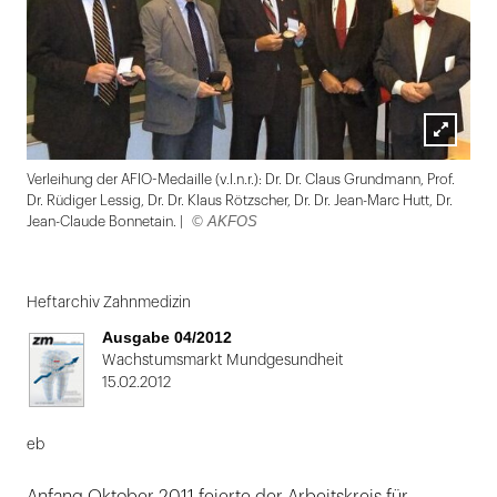
Lightbox
Verleihung der AFIO-Medaille (v.l.n.r.): Dr. Dr. Claus Grundmann, Prof.
öffnen
Dr. Rüdiger Lessig, Dr. Dr. Klaus Rötzscher, Dr. Dr. Jean-Marc Hutt, Dr.
© AKFOS
Jean-Claude Bonnetain. |
Folie
1
Heftarchiv Zahnmedizin
von
Ausgabe 04/2012
2:
Wachstumsmarkt Mundgesundheit
15.02.2012
Verleihung
der
eb
AFIO-
Medaille