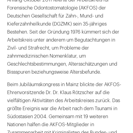
Anfang Oktober 2011 feierte der Arbeitskreis für
(v.l.n.r.):
Forensische Odontostomatologie (AKFOS) der
Dr.
Deutschen Gesellschaft für Zahn-, Mund- und
Dr.
Kieferzahnheilkunde (DGZMK) sein 35-jähriges
Claus
Bestehen. Seit der Gründung 1976 kümmert sich der
Grundmann,
Arbeitskreis unter anderem um Begutachtungen in
Prof.
Zivil- und Strafrecht, um Probleme der
Dr.
zahnmedizinischen Nomenklatur, um
Rüdiger
Geschlechtsbestimmungen, Altersschätzungen und
Lessig,
Bissspuren beziehungsweise Altersbefunde.
Dr.
Dr.
Beim Jubiläumskongress in Mainz blickte der AKFOS-
Klaus
Ehrenvorsitzende Dr. Dr. Klaus Rötzscher auf die
Rötzscher,
vielfältigen Aktivitäten des Arbeitskreises zurück. Das
Dr.
größte Ereignis war die Arbeit nach dem Tsunami in
Dr.
Südostasien 2004. Gemeinsam mit 19 weiteren
Jean-
Nationen halfen die AKFOS-Mitglieder in
Marc
Zusammenarbeit mit Kriminalisten des Bundes- und