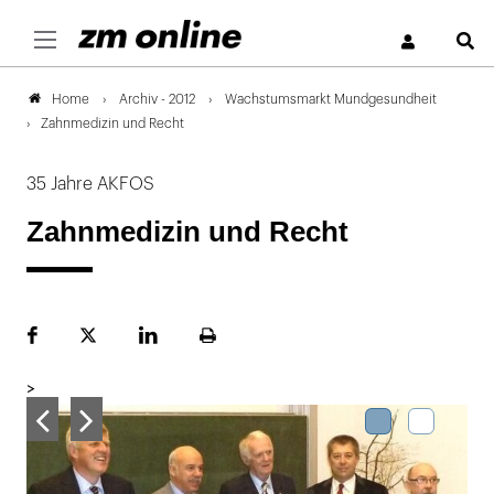
S
Archiv - 2012
Wachstumsmarkt Mundgesundheit
Home
Zahnmedizin und Recht
35 Jahre AKFOS
Zahnmedizin und Recht
Facebook
Plattform
LinekdIn
Seite
X
ausdrucken
>