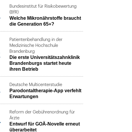
Bundesinstitut für Risikobewertung
1
(BfR)
Welche Mikronährstoffe braucht
die Generation 65+?
Patientenbehandlung in der
Medizinische Hochschule
2
Brandenburg
Die erste Universitätszahnklinik
Brandenburgs startet heute
ihren Betrieb
Deutsche Multicenterstudie
3
Parodontaltherapie-App verfehlt
Erwartungen
Reform der Gebührenordnung für
4
Ärzte
Entwurf für GOÄ-Novelle erneut
überarbeitet