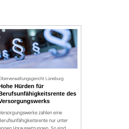
Oberverwaltungsgericht Lüneburg
Hohe Hürden für
Berufsunfähigkeitsrente des
Versorgungswerks
Versorgungswerke zahlen eine
Berufsunfähigkeitsrente nur unter
engen Voraussetzungen. So sind