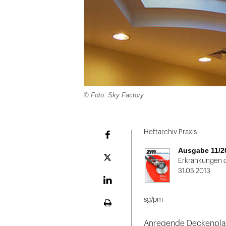
© Foto: Sky Factory
Folie
1
Heftarchiv Praxis
Facebook
von
Ausgabe 11/2
2
Plattform
Erkrankungen 
X
31.05.2013
LinekdIn
sg/pm
Seite
ausdrucken
Anregende Deckenplat