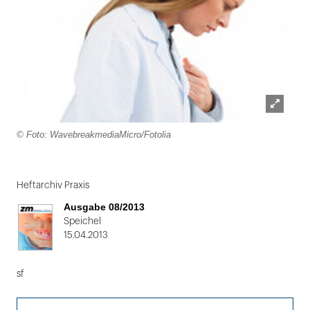
Lightbox
© Foto: WavebreakmediaMicro/Fotolia
öffnen
Folie
1
Heftarchiv Praxis
von
Ausgabe 08/2013
2
Speichel
15.04.2013
sf