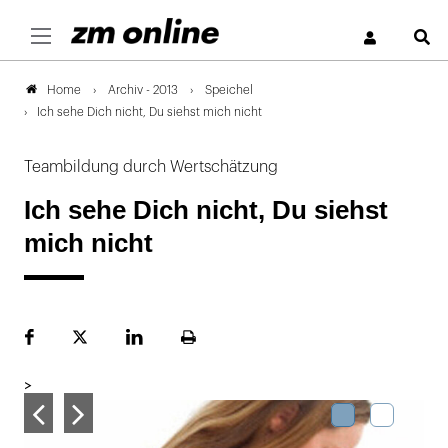
S
Archiv - 2013
Speichel
Home
Ich sehe Dich nicht, Du siehst mich nicht
Teambildung durch Wertschätzung
Ich sehe Dich nicht, Du siehst
mich nicht
Facebook
Plattform
LinekdIn
Seite
X
ausdrucken
>