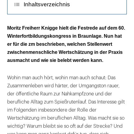
Inhaltsverzeichnis
Idioten sind die anderen
Moritz Freiherr Knigge hielt die Festrede auf dem 60.
Winterfortbildungskongress in Braunlage. Nun hat
Finger an die eigene Nase
er für die zm beschrieben, welchen Stellenwert
1x1 der Wertschätzung
zwischenmenschliche Wertschätzung in der Praxis
ausmacht und wie sie belebt werden kann.
Selbstbild und Fremdbild
Wider den Tunnelblick
Wohin man auch hört, wohin man auch schaut: Das
Zusammenleben wird härter, der Umgangston rauer,
Info
der öffentliche Raum zur Nahkampfzone und der
Über die Autoren
berufliche Alltag zum Spießrutenlauf. Das Interesse gilt
im Folgenden insbesondere der Rolle der
Wertschätzung im beruflichen Alltag. Was macht sie so
wichtig? Warum bleibt sie so oft auf der Strecke? Und