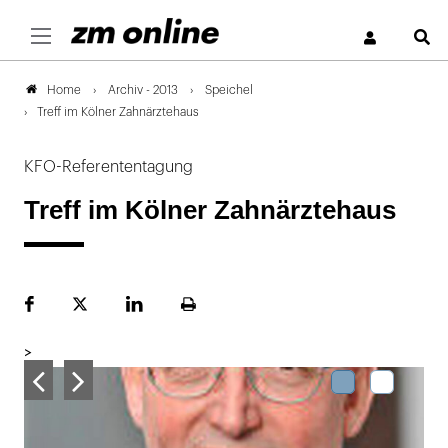
S
Archiv - 2013
Speichel
Home
Treff im Kölner Zahnärztehaus
KFO-Referententagung
Treff im Kölner Zahnärztehaus
Facebook
Plattform
LinekdIn
Seite
X
ausdrucken
>