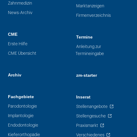
Zahnmedizin
Marktanzeigen
News-Archiv
Firmenverzeichnis
CME
Termine
Erste Hilfe
Anleitung zur
CME Übersicht
Termineingabe
Archiv
zm-starter
Fachgebiete
Inserat
Parodontologie
Stellenangebote
Implantologie
Stellengesuche
Endodontologie
Praxismarkt
Kieferorthopädie
Verschiedenes