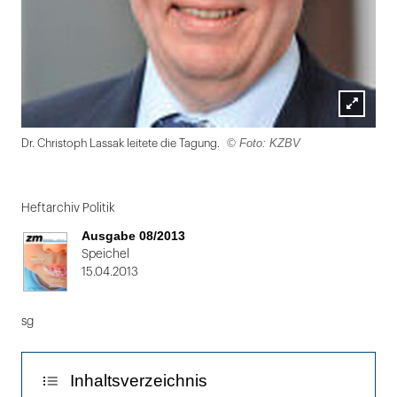
Lightbox
© Foto: KZBV
Dr. Christoph Lassak leitete die Tagung.
öffnen
Folie
1
Heftarchiv Politik
von
Ausgabe 08/2013
2
Speichel
15.04.2013
sg
Inhaltsverzeichnis