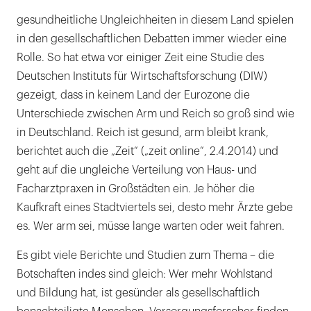
vor
gesundheitliche Ungleichheiten in diesem Land spielen
dem
in den gesellschaftlichen Debatten immer wieder eine
Gesetz
Rolle. So hat etwa vor einiger Zeit eine Studie des
gleich
Deutschen Instituts für Wirtschaftsforschung (DIW)
–
gezeigt, dass in keinem Land der Eurozone die
doch
Unterschiede zwischen Arm und Reich so groß sind wie
wie
in Deutschland. Reich ist gesund, arm bleibt krank,
kommt
berichtet auch die „Zeit“ („zeit online“, 2.4.2014) und
es
geht auf die ungleiche Verteilung von Haus- und
dann
Facharztpraxen in Großstädten ein. Je höher die
zu
Kaufkraft eines Stadtviertels sei, desto mehr Ärzte gebe
gesundheitlichen
es. Wer arm sei, müsse lange warten oder weit fahren.
Ungleichheiten?
Hier
Es gibt viele Berichte und Studien zum Thema – die
helfen
Botschaften indes sind gleich: Wer mehr Wohlstand
breit
und Bildung hat, ist gesünder als gesellschaftlich
aufgestellte