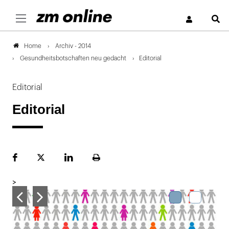
S
Archiv - 2014
Home
Gesundheitsbotschaften neu gedacht
Editorial
Editorial
Editorial
Facebook
Plattform
LinekdIn
Seite
X
ausdrucken
>