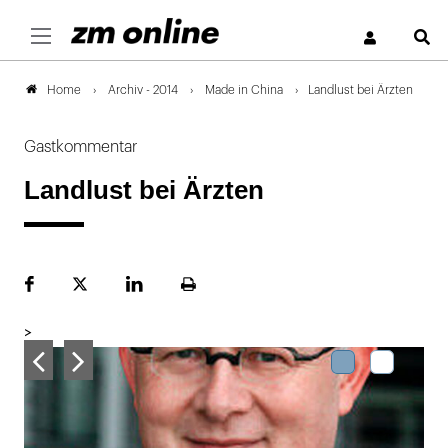
S
Archiv - 2014
Made in China
Landlust bei Ärzten
Home
Gastkommentar
Landlust bei Ärzten
Facebook
Plattform
LinekdIn
Seite
X
ausdrucken
>