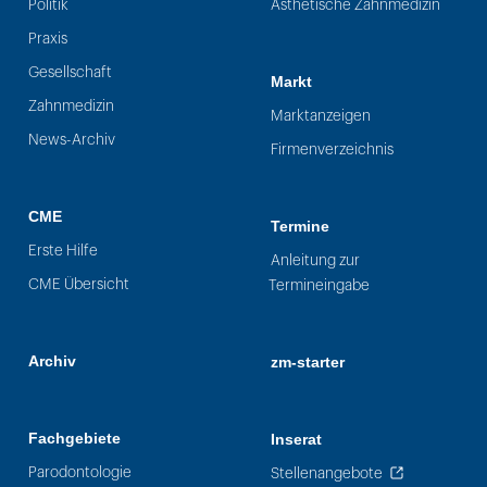
Politik
Ästhetische Zahnmedizin
Praxis
Gesellschaft
Markt
Zahnmedizin
Marktanzeigen
News-Archiv
Firmenverzeichnis
CME
Termine
Erste Hilfe
Anleitung zur
CME Übersicht
Termineingabe
Archiv
zm-starter
Fachgebiete
Inserat
Parodontologie
Stellenangebote