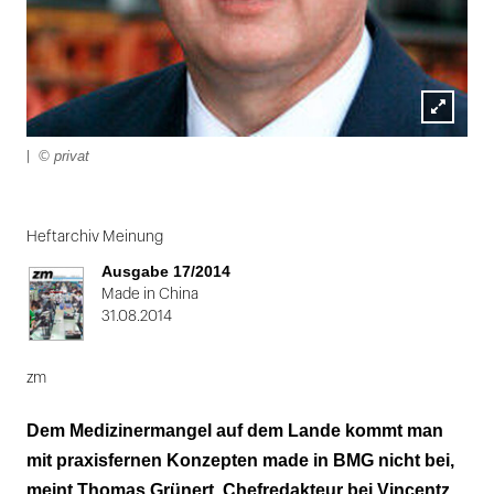
Lightbox
© privat
|
öffnen
Folie
1
Heftarchiv Meinung
von
Ausgabe 17/2014
2:
Made in China
31.08.2014
|
zm
Dem Medizinermangel auf dem Lande kommt man
mit praxisfernen Konzepten made in BMG nicht bei,
meint Thomas Grünert, Chefredakteur bei Vincentz