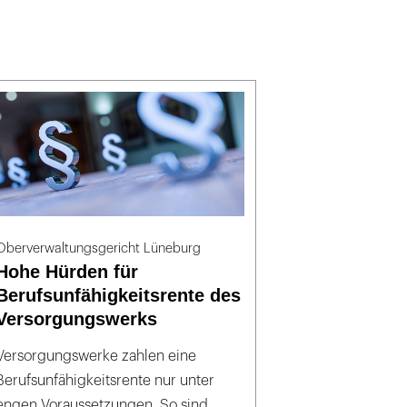
Oberverwaltungsgericht Lüneburg
Hohe Hürden für
Berufsunfähigkeitsrente des
Versorgungswerks
Versorgungswerke zahlen eine
Berufsunfähigkeitsrente nur unter
engen Voraussetzungen. So sind