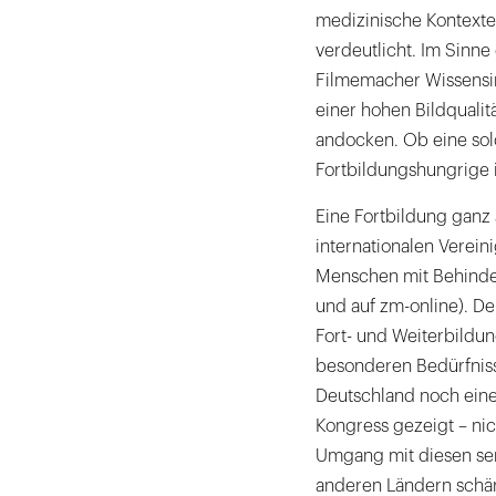
eine
medizinische Kontexte 
spannende
verdeutlicht. Im Sinn
Aufgabe.
Filmemacher Wissensinh
|
einer hohen Bildquali
andocken. Ob eine sol
Fortbildungshungrige i
Eine Fortbildung ganz
internationalen Verei
Menschen mit Behinderu
und auf zm-online). De
Fort- und Weiterbildu
besonderen Bedürfniss
Deutschland noch eine
Kongress gezeigt – nic
Umgang mit diesen sen
anderen Ländern schär