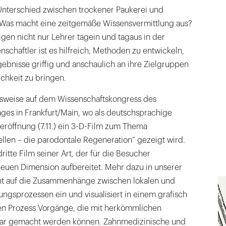
 Unterschied zwischen trockener Paukerei und
 Was macht eine zeitgemäße Wissensvermittlung aus?
gen nicht nur Lehrer tagein und tagaus in der
nschaftler ist es hilfreich, Methoden zu entwickeln,
ebnisse griffig und anschaulich an ihre Zielgruppen
ichkeit zu bringen.
lsweise auf dem Wissenschaftskongress des
ges in Frankfurt/Main, wo als deutschsprachige
eröffnung (7.11.) ein 3-D-Film zum Thema
llen – die parodontale Regeneration“ gezeigt wird.
dritte Film seiner Art, der für die Besucher
neuen Dimension aufbereitet. Mehr dazu in unserer
geht auf die Zusammenhänge zwischen lokalen und
gsprozessen ein und visualisiert in einem grafisch
en Prozess Vorgänge, die mit herkömmlichen
bar gemacht werden können. Zahnmedizinische und