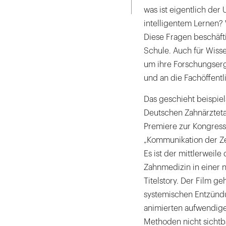
ausdrucken
was ist eigentlich der
und
intelligentem Lernen?
Methoden
Diese Fragen beschäfti
zu
Schule. Auch für Wisse
finden,
um ihre Forschungserg
um
und an die Fachöffentl
Forschungsergebnisse
anschaulich
Das geschieht beispie
in
Deutschen Zahnärzteta
die
Premiere zur Kongress
Zielgruppen
„Kommunikation der Ze
zu
Es ist der mittlerweile 
bringen
Zahnmedizin in einer 
–
Titelstory. Der Film 
zeitgemäße
systemischen Entzündun
Wissensvermittlung
animierten aufwendig
ist
Methoden nicht sicht