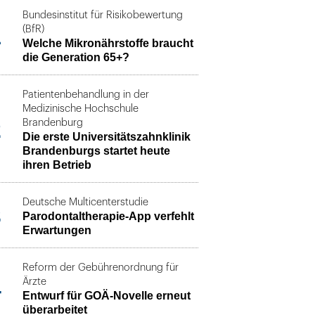
Bundesinstitut für Risikobewertung
1
(BfR)
Welche Mikronährstoffe braucht
die Generation 65+?
Patientenbehandlung in der
Medizinische Hochschule
2
Brandenburg
Die erste Universitätszahnklinik
Brandenburgs startet heute
ihren Betrieb
Deutsche Multicenterstudie
3
Parodontaltherapie-App verfehlt
Erwartungen
Reform der Gebührenordnung für
4
Ärzte
Entwurf für GOÄ-Novelle erneut
überarbeitet