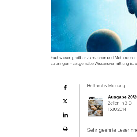
Fachwissen greifbar zu machen und Methoden zu 
zu bringen – zeitgemäße Wissensvermittlung ist 
Folie
1
Heftarchiv Meinung
Facebook
von
Ausgabe 20/2
2:
Plattform
Zellen in 3-D
X
15.10.2014
Fachwissen
greifbar
LinekdIn
zu
Sehr geehrte Leserinn
Seite
machen