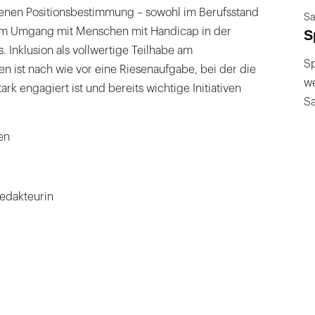
genen Positionsbestimmung – sowohl im Berufsstand
Sa
eim Umgang mit Menschen mit Handicap in der
S
. Inklusion als vollwertige Teilhabe am
Sp
en ist nach wie vor eine Riesenaufgabe, bei der die
we
ark engagiert ist und bereits wichtige Initiativen
S
en
redakteurin