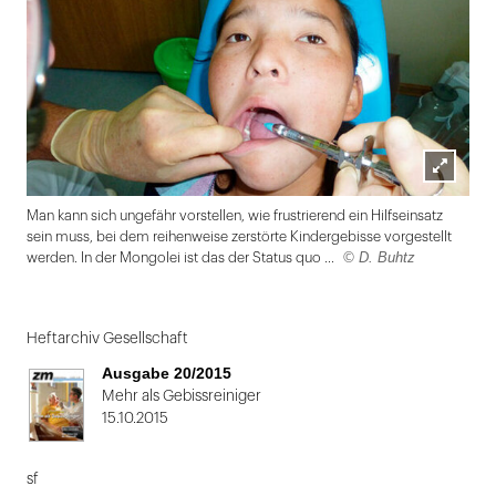
Lightbox
Man kann sich ungefähr vorstellen, wie frustrierend ein Hilfseinsatz
öffnen
sein muss, bei dem reihenweise zerstörte Kindergebisse vorgestellt
© D. Buhtz
werden. In der Mongolei ist das der Status quo ...
Folie
1
Heftarchiv Gesellschaft
von
Ausgabe 20/2015
2
Mehr als Gebissreiniger
15.10.2015
sf