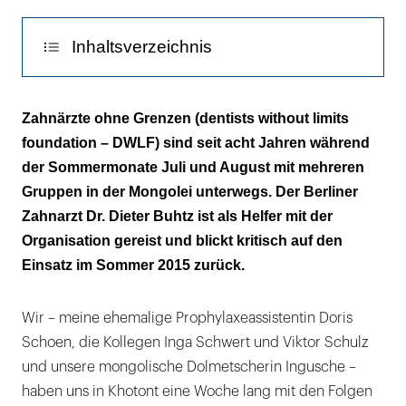
Inhaltsverzeichnis
Zucker ist allgegenwärtig
Zahnärzte ohne Grenzen (dentists without limits
foundation – DWLF) sind seit acht Jahren während
Die Regierung erschwert die Arbeit der
der Sommermonate Juli und August mit mehreren
Zahnärzte
Gruppen in der Mongolei unterwegs. Der Berliner
Erstaunliche Zahlen mit wenig Wirkung
Zahnarzt Dr. Dieter Buhtz ist als Helfer mit der
Organisation gereist und blickt kritisch auf den
Einsatz im Sommer 2015 zurück.
Wir – meine ehemalige Prophylaxeassistentin Doris
Schoen, die Kollegen Inga Schwert und Viktor Schulz
und unsere mongolische Dolmetscherin Ingusche –
haben uns in Khotont eine Woche lang mit den Folgen