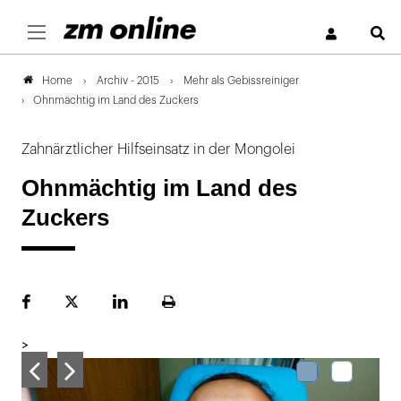
S
Archiv - 2015
Mehr als Gebissreiniger
Home
Ohnmächtig im Land des Zuckers
Zahnärztlicher Hilfseinsatz in der Mongolei
Ohnmächtig im Land des
Zuckers
Facebook
Plattform
LinekdIn
Seite
X
ausdrucken
>