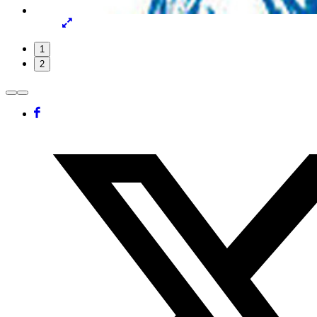
Lightbox
öffnen
Folie
1
1
2
von
2
Facebook