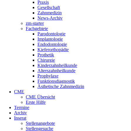
Praxis
Gesellschaft
Zahnmedizin
News-Archiv
zm-starter
Fachgebiete
Parodontologie
Implantologie
Endodontologie
Kieferorthopädie
Prothetik
Chirurgie
Kinderzahnheilkunde
Alterszahnheilkunde
Prophylaxe
Funktionsdiagnostik
Ästhetische Zahnmedizin
CME
CME Übersicht
Erste Hilfe
Termine
Archiv
Inserat
Stellenangebote
Stellengesuche