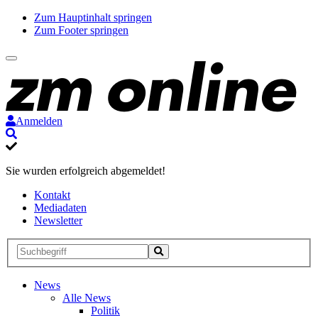
Zum Hauptinhalt springen
Zum Footer springen
Anmelden
Suche
Sie wurden erfolgreich abgemeldet!
Kontakt
Mediadaten
Newsletter
Suche
Suche
Suche
starten
News
Alle News
Politik