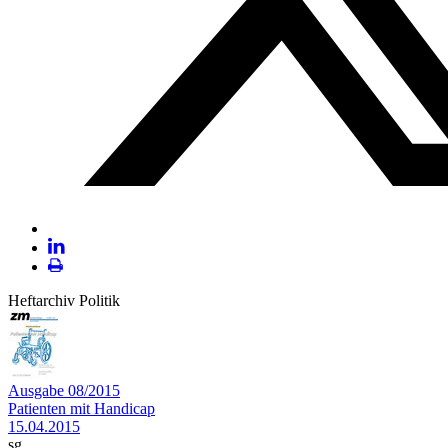
Plattform
X
LinekdIn
Seite
Heftarchiv Politik
ausdrucken
Ausgabe 08/2015
Patienten mit Handicap
15.04.2015
sg