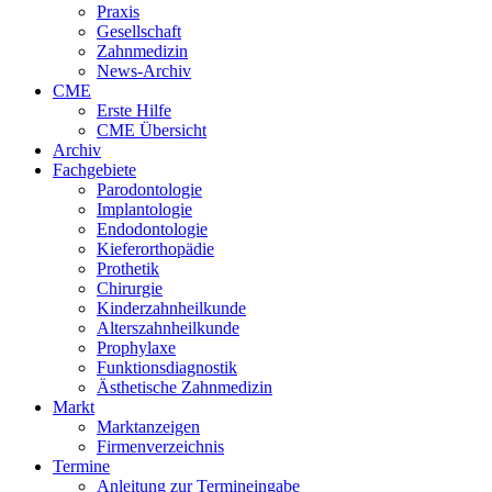
Praxis
Gesellschaft
Zahnmedizin
News-Archiv
CME
Erste Hilfe
CME Übersicht
Archiv
Fachgebiete
Parodontologie
Implantologie
Endodontologie
Kieferorthopädie
Prothetik
Chirurgie
Kinderzahnheilkunde
Alterszahnheilkunde
Prophylaxe
Funktionsdiagnostik
Ästhetische Zahnmedizin
Markt
Marktanzeigen
Firmenverzeichnis
Termine
Anleitung zur Termineingabe