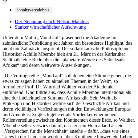
Inhaltsverzeichnis
Der Neuanfang nach Nelson Mandela
Starker wirtschaftlicher Aufschwung
Unter dem Motto „Mund auf“ präsentiert die Akademie für
zahnärztliche Fortbildung seit Jahren ein besonderes Highlight, das
nicht nur Zahnärzte anspricht. Der südafrikanische Philosoph und
Historiker Achille Mbembe hielt am 21. März in der Karlsruher
Stadthalle eine Rede über die „planetare Wende des Schicksals
Afrikas“ und deren weltweite Auswirkungen.
„Die Vortragsreihe „Mund auf“ soll denen eine Stimme geben, die
etwas zu sagen haben zu aktuellen Themen in der Welt“, so
formulierte Prof. Dr. Winfried Walther von der Akademie
einführend. Und führte aus, dass Achille Mbembe international als
eine der intellektuellen Stimmen Afrikas gilt. Sein Werk als
Philosoph und Historiker widme sich der Geschichte Afrikas und
deren vielfältigen Verflechtungen mit den Entwicklungen Europas
und Amerikas. Zugleich gelte er als Vordenker einer neuen
Rollenverteilung zwischen den Kontinenten dieser Erde, so Walther.
Mbembe selbst verwies darauf, dass er sein Heimatland als ein
„Versprechen für die Menschheit“ ansehe – dafür, „dass wir eines
Tages in der Lage sein werden, über Kontinente hinweg ein Leben