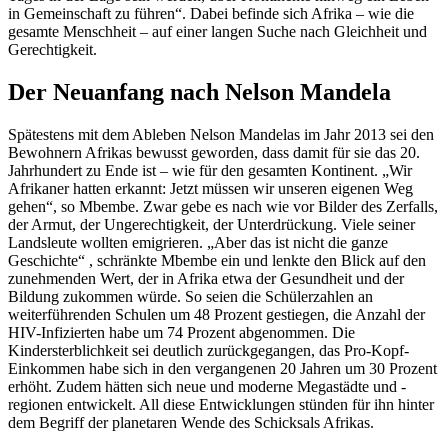
in Gemeinschaft zu führen“. Dabei befinde sich Afrika – wie die
gesamte Menschheit – auf einer langen Suche nach Gleichheit und
Gerechtigkeit.
Der Neuanfang nach Nelson Mandela
Spätestens mit dem Ableben Nelson Mandelas im Jahr 2013 sei den
Bewohnern Afrikas bewusst geworden, dass damit für sie das 20.
Jahrhundert zu Ende ist – wie für den gesamten Kontinent. „Wir
Afrikaner hatten erkannt: Jetzt müssen wir unseren eigenen Weg
gehen“, so Mbembe. Zwar gebe es nach wie vor Bilder des Zerfalls,
der Armut, der Ungerechtigkeit, der Unterdrückung. Viele seiner
Landsleute wollten emigrieren. „Aber das ist nicht die ganze
Geschichte“ , schränkte Mbembe ein und lenkte den Blick auf den
zunehmenden Wert, der in Afrika etwa der Gesundheit und der
Bildung zukommen würde. So seien die Schülerzahlen an
weiterführenden Schulen um 48 Prozent gestiegen, die Anzahl der
HIV-Infizierten habe um 74 Prozent abgenommen. Die
Kindersterblichkeit sei deutlich zurückgegangen, das Pro-Kopf-
Einkommen habe sich in den vergangenen 20 Jahren um 30 Prozent
erhöht. Zudem hätten sich neue und moderne Megastädte und -
regionen entwickelt. All diese Entwicklungen stünden für ihn hinter
dem Begriff der planetaren Wende des Schicksals Afrikas.