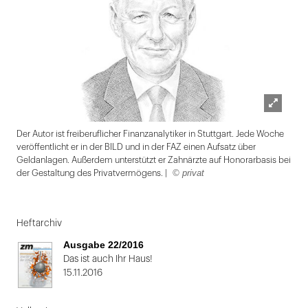
Lightbox
Der Autor ist freiberuflicher Finanzanalytiker in Stuttgart. Jede Woche
öffnen
veröffentlicht er in der BILD und in der FAZ einen Aufsatz über
Geldanlagen. Außerdem unterstützt er Zahnärzte auf Honorarbasis bei
© privat
der Gestaltung des Privatvermögens. |
Folie
1
Heftarchiv
von
Ausgabe 22/2016
2:
Das ist auch Ihr Haus!
15.11.2016
Der
Autor