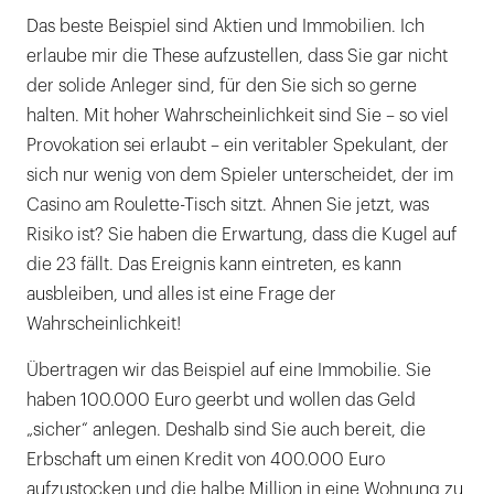
Aufsatz
Das beste Beispiel sind Aktien und Immobilien. Ich
über
erlaube mir die These aufzustellen, dass Sie gar nicht
Geldanlagen.
der solide Anleger sind, für den Sie sich so gerne
Außerdem
halten. Mit hoher Wahrscheinlichkeit sind Sie – so viel
unterstützt
Provokation sei erlaubt – ein veritabler Spekulant, der
er
sich nur wenig von dem Spieler unterscheidet, der im
Zahnärzte
Casino am Roulette-Tisch sitzt. Ahnen Sie jetzt, was
auf
Risiko ist? Sie haben die Erwartung, dass die Kugel auf
Honorarbasis
die 23 fällt. Das Ereignis kann eintreten, es kann
bei
ausbleiben, und alles ist eine Frage der
der
Wahrscheinlichkeit!
Gestaltung
Übertragen wir das Beispiel auf eine Immobilie. Sie
des
haben 100.000 Euro geerbt und wollen das Geld
Privatvermögens.
„sicher“ anlegen. Deshalb sind Sie auch bereit, die
|
Erbschaft um einen Kredit von 400.000 Euro
aufzustocken und die halbe Million in eine Wohnung zu