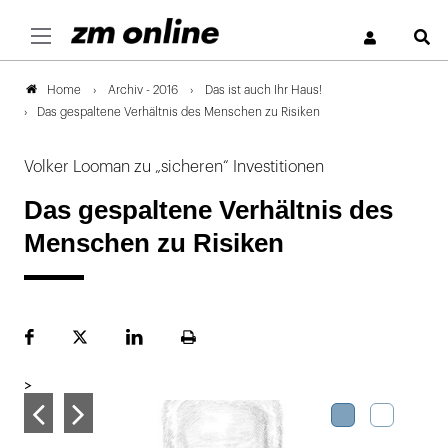
S
Archiv - 2016
Das ist auch Ihr Haus!
Home
Das gespaltene Verhältnis des Menschen zu Risiken
Volker Looman zu „sicheren“ Investitionen
Das gespaltene Verhältnis des
Menschen zu Risiken
Facebook
Plattform
LinekdIn
Seite
X
ausdrucken
>