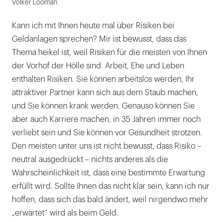
Volker Looman
ist
freiberuflicher
Kann ich mit Ihnen heute mal über Risiken bei
Finanzanalytiker
Geldanlagen sprechen? Mir ist bewusst, dass das
in
Thema heikel ist, weil Risiken für die meisten von Ihnen
Stuttgart.
der Vorhof der Hölle sind. Arbeit, Ehe und Leben
Jede
enthalten Risiken. Sie können arbeitslos werden, Ihr
Woche
attraktiver Partner kann sich aus dem Staub machen,
veröffentlicht
und Sie können krank werden. Genauso können Sie
er
aber auch Karriere machen, in 35 Jahren immer noch
in
verliebt sein und Sie können vor Gesundheit strotzen.
der
Den meisten unter uns ist nicht bewusst, dass Risiko –
BILD
neutral ausgedrückt – nichts anderes als die
und
Wahrscheinlichkeit ist, dass eine bestimmte Erwartung
in
erfüllt wird. Sollte Ihnen das nicht klar sein, kann ich nur
der
hoffen, dass sich das bald ändert, weil nirgendwo mehr
FAZ
„erwartet“ wird als beim Geld.
einen