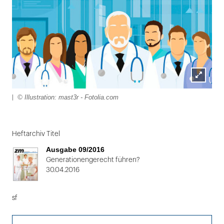
Lightbox
© Illustration: mast3r - Fotolia.com
|
öffnen
Folie
1
Heftarchiv Titel
von
Ausgabe 09/2016
2:
Generationengerecht führen?
30.04.2016
|
sf