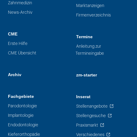
Zahnmedizin
Marktanzeigen
News-Archiv
Firmenverzeichnis
CME
Termine
Erste Hilfe
Anleitung zur
CME Übersicht
Termineingabe
Archiv
zm-starter
Fachgebiete
Inserat
Parodontologie
Stellenangebote
Implantologie
Stellengesuche
Endodontologie
Praxismarkt
Kieferorthopädie
Verschiedenes