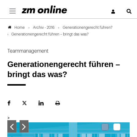
S
Archiv - 2016
Generationengerecht führen?
Home
Generationengerecht führen – bringt das was?
Teammanagement
Generationengerecht führen –
bringt das was?
Facebook
Plattform
LinekdIn
Seite
X
ausdrucken
>