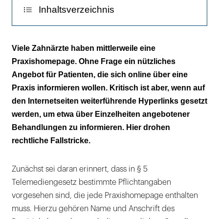
Querverweisen
Inhaltsverzeichnis
auf
andere
Wofür der Zahnarzt haftet
Webseiten
Viele Zahnärzte haben mittlerweile eine
ist,
Praxishomepage. Ohne Frage ein nützliches
Wie man Abmahnungen begegnet
ob
Angebot für Patienten, die sich online über eine
man
Praxis informieren wollen. Kritisch ist aber, wenn auf
sich
den Internetseiten weiterführende Hyperlinks gesetzt
den
werden, um etwa über Einzelheiten angebotener
Inhalt
Behandlungen zu informieren. Hier drohen
des
rechtliche Fallstricke.
referenzierten
Dokuments
Zunächst sei daran erinnert, dass in § 5
zu
Telemediengesetz bestimmte Pflichtangaben
eigen
vorgesehen sind, die jede Praxishomepage enthalten
macht.
muss. Hierzu gehören Name und Anschrift des
|