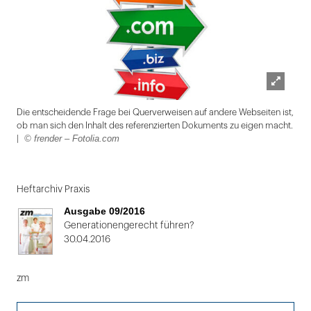
Lightbox
Die entscheidende Frage bei Querverweisen auf andere Webseiten ist,
öffnen
ob man sich den Inhalt des referenzierten Dokuments zu eigen macht.
© frender – Fotolia.com
|
Folie
1
Heftarchiv Praxis
von
Ausgabe 09/2016
2:
Generationengerecht führen?
30.04.2016
Die
entscheidende
zm
Frage
bei