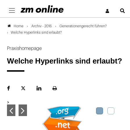
S
Archiv - 2016
Generationengerecht führen?
Home
Welche Hyperlinks sind erlaubt?
Praxishomepage
Welche Hyperlinks sind erlaubt?
Facebook
Plattform
LinekdIn
Seite
X
ausdrucken
>