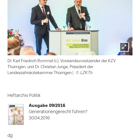
Lightbox
Dr. Karl Friedrich Rommel (r.), Vorstandsvorsitzender der KZV
öffnen
Thüringen, und Dr. Christian Junge, Präsident der
© LZKTh
Landeszahnärztekammer Thüringen |
Folie
1
Heftarchiv Politik
von
Ausgabe 09/2016
2:
Generationengerecht führen?
30.04.2016
Dr.
Karl
dg
Friedrich