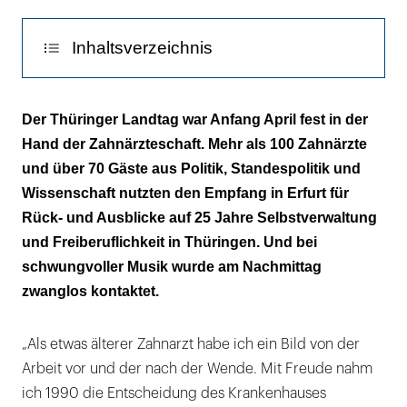
Rommel
(r.),
Inhaltsverzeichnis
Vorstandsvorsitzender
der
Freiberuflichkeit heißt Gestaltungsfreude
KZV
Der Thüringer Landtag war Anfang April fest in der
Thüringen,
Hand der Zahnärzteschaft. Mehr als 100 Zahnärzte
und
und über 70 Gäste aus Politik, Standespolitik und
Dr.
Wissenschaft nutzten den Empfang in Erfurt für
Christian
Rück- und Ausblicke auf 25 Jahre Selbstverwaltung
Junge,
und Freiberuflichkeit in Thüringen. Und bei
Präsident
schwungvoller Musik wurde am Nachmittag
der
zwanglos kontaktet.
Landeszahnärztekammer
Thüringen
„Als etwas älterer Zahnarzt habe ich ein Bild von der
|
Arbeit vor und der nach der Wende. Mit Freude nahm
ich 1990 die Entscheidung des Krankenhauses