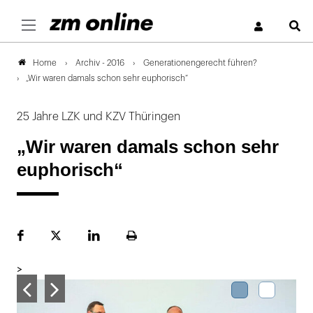
S
Archiv - 2016
Generationengerecht führen?
Home
„Wir waren damals schon sehr euphorisch“
25 Jahre LZK und KZV Thüringen
„Wir waren damals schon sehr
euphorisch“
Facebook
Plattform
LinekdIn
Seite
X
ausdrucken
>