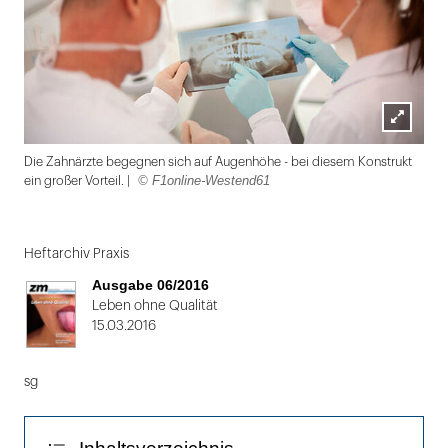
Lightbox
Die Zahnärzte begegnen sich auf Augenhöhe - bei diesem Konstrukt
öffnen
© F1online-Westend61
ein großer Vorteil. |
Folie
1
Heftarchiv Praxis
von
Ausgabe 06/2016
2:
Leben ohne Qualität
15.03.2016
Die
Zahnärzte
sg
begegnen
sich
auf