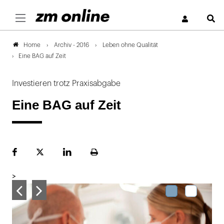
S
Archiv - 2016
Leben ohne Qualität
Home
Eine BAG auf Zeit
Investieren trotz Praxisabgabe
Eine BAG auf Zeit
Facebook
Plattform
LinekdIn
Seite
X
ausdrucken
>