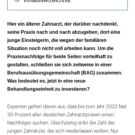
Inhaltsverzeichnis
Augenhöhe
-
Der Praxisinhaber
bei
Hier ein älterer Zahnarzt, der darüber nachdenkt,
diesem
seine Praxis nach und nach abzugeben, dort eine
Die angestellte Zahnärztin
Konstrukt
junge Einsteigerin, die wegen der familiären
ein
Info
Situation noch nicht voll arbeiten kann. Um die
großer
Praxisnachfolge für beide Seiten vorteilhaft zu
Eine BAG auf Zeit
Vorteil.
gestalten, schließen sie sich zeitweise in einer
|
Berufsausübungsgemeinschaft (BAG) zusammen.
Was bedeutet es, jetzt in eine neue
Behandlungseinheit zu investieren?
Experten gehen davon aus, dass bis zum Jahr 2022 fast
30 Prozent aller deutschen Zahnarztpraxen einen
Nachfolger suchen. Gleichzeitig sinkt die Zahl der
jungen Zahnärzte, die sich niederlassen wollen: Nur