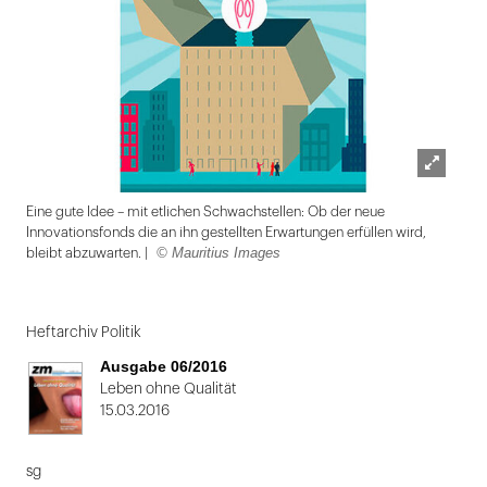
Lightbox
Eine gute Idee – mit etlichen Schwachstellen: Ob der neue
öffnen
Innovationsfonds die an ihn gestellten Erwartungen erfüllen wird,
© Mauritius Images
bleibt abzuwarten. |
Folie
1
Heftarchiv Politik
von
Ausgabe 06/2016
2:
Leben ohne Qualität
15.03.2016
Eine
gute
sg
Idee