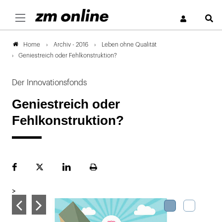
S
Archiv - 2016
Leben ohne Qualität
Home
Geniestreich oder Fehlkonstruktion?
Der Innovationsfonds
Geniestreich oder
Fehlkonstruktion?
Facebook
Plattform
LinekdIn
Seite
X
ausdrucken
>