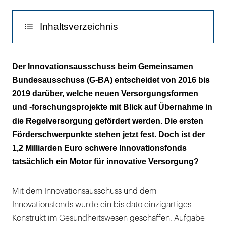
–
mit
Inhaltsverzeichnis
etlichen
Schwachstellen:
Die Förderschwerpunkte
Ob
Der Innovationsausschuss beim Gemeinsamen
der
Bundesausschuss (G-BA) entscheidet von 2016 bis
Die Schwachstellen
neue
2019 darüber, welche neuen Versorgungsformen
Innovationsfonds
Chancen für die Zahnmedizin
und -forschungsprojekte mit Blick auf Übernahme in
die
die Regelversorgung gefördert werden. Die ersten
Der Erkenntnisgewinn
an
Förderschwerpunkte stehen jetzt fest. Doch ist der
ihn
1,2 Milliarden Euro schwere Innovationsfonds
Hintergrund
gestellten
tatsächlich ein Motor für innovative Versorgung?
Erwartungen
erfüllen
Mit dem Innovationsausschuss und dem
wird,
Innovationsfonds wurde ein bis dato einzigartiges
bleibt
Konstrukt im Gesundheitswesen geschaffen. Aufgabe