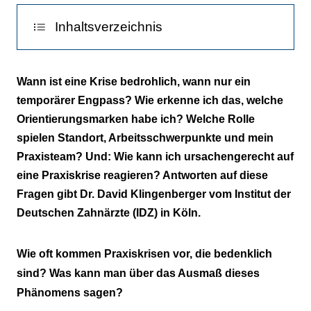
|
Inhaltsverzeichnis
Lassen Sie sich nicht in den Ruinen Ihrer
Wann ist eine Krise bedrohlich, wann nur ein
Gewohnheiten nieder!
temporärer Engpass? Wie erkenne ich das, welche
Orientierungsmarken habe ich? Welche Rolle
„Don’t cry over spilt milk!“
spielen Standort, Arbeitsschwerpunkte und mein
Entscheidend ist immer die Liquidität!
Praxisteam? Und: Wie kann ich ursachengerecht auf
eine Praxiskrise reagieren? Antworten auf diese
Fragen gibt Dr. David Klingenberger vom Institut der
Deutschen Zahnärzte (IDZ) in Köln.
Wie oft kommen Praxiskrisen vor, die bedenklich
sind? Was kann man über das Ausmaß dieses
Phänomens sagen?