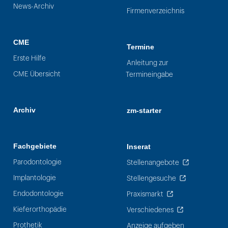
News-Archiv
Firmenverzeichnis
CME
Termine
Erste Hilfe
Anleitung zur
CME Übersicht
Termineingabe
Archiv
zm-starter
Fachgebiete
Inserat
Parodontologie
Stellenangebote
Implantologie
Stellengesuche
Endodontologie
Praxismarkt
Kieferorthopädie
Verschiedenes
Prothetik
Anzeige aufgeben