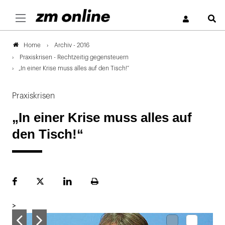
S
Archiv - 2016
Home
Praxiskrisen - Rechtzeitig gegensteuern
„In einer Krise muss alles auf den Tisch!“
Praxiskrisen
„In einer Krise muss alles auf
den Tisch!“
Facebook
Plattform
LinekdIn
Seite
X
ausdrucken
>