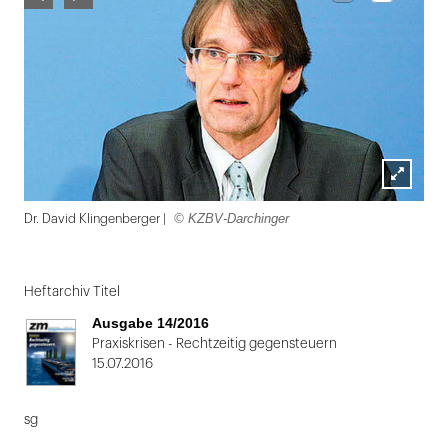
Lightbox
© KZBV-Darchinger
Dr. David Klingenberger |
öffnen
Folie
1
Heftarchiv Titel
von
Ausgabe 14/2016
2:
Praxiskrisen - Rechtzeitig gegensteuern
15.07.2016
Dr.
David
sg
Klingenberger