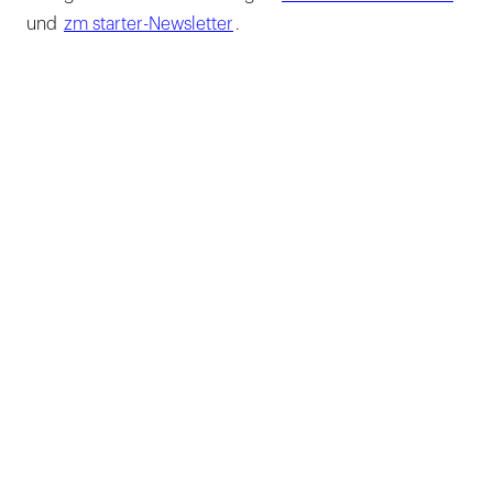
und
zm starter-Newsletter
.