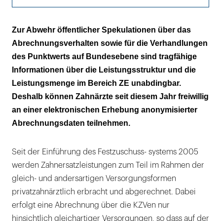
Wie das Informations- defizit (aus-)genutzt
Zur Abwehr öffentlicher Spekulationen über das
wird
Abrechnungsverhalten sowie für die Verhandlungen
des Punktwerts auf Bundesebene sind tragfähige
So verbessern Sie die Verhandlungsbasis
Informationen über die Leistungsstruktur und die
Leistungsmenge im Bereich ZE unabdingbar.
Deshalb können Zahnärzte seit diesem Jahr freiwillig
an einer elektronischen Erhebung anonymisierter
Abrechnungsdaten teilnehmen.
Seit der Einführung des Festzuschuss- systems 2005
werden Zahnersatzleistungen zum Teil im Rahmen der
gleich- und andersartigen Versorgungsformen
privatzahnärztlich erbracht und abgerechnet. Dabei
erfolgt eine Abrechnung über die KZVen nur
hinsichtlich gleichartiger Versorgungen, so dass auf der