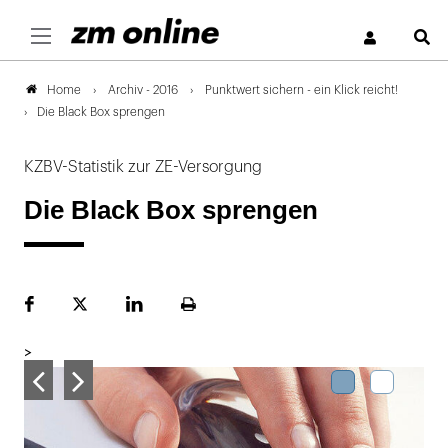
S
Archiv - 2016
Punktwert sichern - ein Klick reicht!
Home
Die Black Box sprengen
KZBV-Statistik zur ZE-Versorgung
Die Black Box sprengen
Facebook
Plattform
LinekdIn
Seite
X
ausdrucken
>