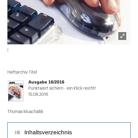
Lightbox
|
öffnen
Folie
1
Heftarchiv Titel
von
Ausgabe 16/2016
2:
Punktwert sichern - ein Klick reicht!
15.08.2016
|
Thomas Muschallik
Inhaltsverzeichnis