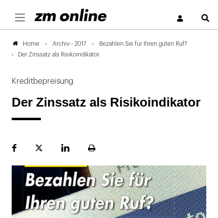
S
Archiv - 2017
Bezahlen Sie für Ihren guten Ruf?
Home
Der Zinssatz als Risikoindikator
Kreditbepreisung
Der Zinssatz als Risikoindikator
Facebook
Plattform
LinekdIn
Seite
X
ausdrucken