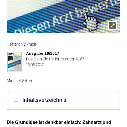
Lightbox
öffnen
Heftarchiv Praxis
Ausgabe 18/2017
Bezahlen Sie für Ihren guten Ruf?
16.09.2017
Michael Vetter
Inhaltsverzeichnis
1. Ermittlung der Bonität
Die Grundidee ist denkbar einfach: Zahnarzt und