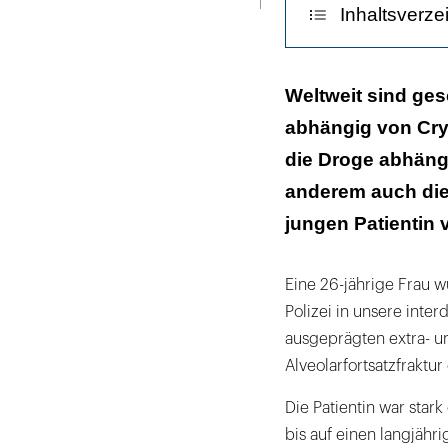
Inhaltsverze
Diskussion
Weltweit sind ges
abhängig von Crys
Zusammenfas
die Droge abhängi
Fazit für die Pr
anderem auch die 
Literaturliste
jungen Patientin 
Eine 26-jährige Frau w
Polizei in unsere inter
ausgeprägten extra- un
Alveolarfortsatzfraktu
Die Patientin war star
bis auf einen langjähri