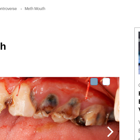
ontroverse
Meth Mouth
th