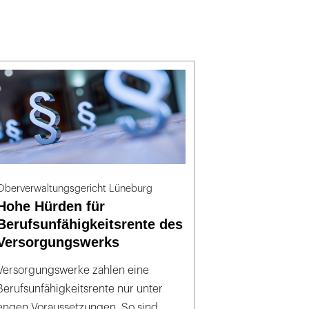
Oberverwaltungsgericht Lüneburg
Hohe Hürden für
Berufsunfähigkeitsrente des
Versorgungswerks
Versorgungswerke zahlen eine
Berufsunfähigkeitsrente nur unter
engen Voraussetzungen. So sind