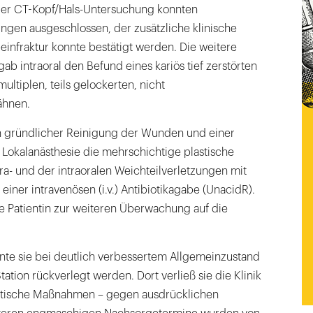
n der CT-Kopf/Hals-Untersuchung konnten
ungen ausgeschlossen, der zusätzliche klinische
infraktur konnte bestätigt werden. Die weitere
gab intraoral den Befund eines kariös tief zerstörten
ultiplen, teils gelockerten, nicht
ähnen.
h gründlicher Reinigung der Wunden und einer
 Lokalanästhesie die mehrschichtige plastische
ra- und der intraoralen Weichteilverletzungen mit
einer intravenösen (i.v.) Antibiotikagabe (UnacidR).
e Patientin zur weiteren Überwachung auf die
.
nte sie bei deutlich verbessertem Allgemeinzustand
ation rückverlegt werden. Dort verließ sie die Klinik
utische Maßnahmen – gegen ausdrücklichen