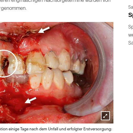
eiteren engmaschigen Nachsorgetermine wurden von
Sa
ahrgenommen.
S
Sp
we
S
Lightbox
ation einige Tage nach dem Unfall und erfolgter Erstversorgung:
öffnen