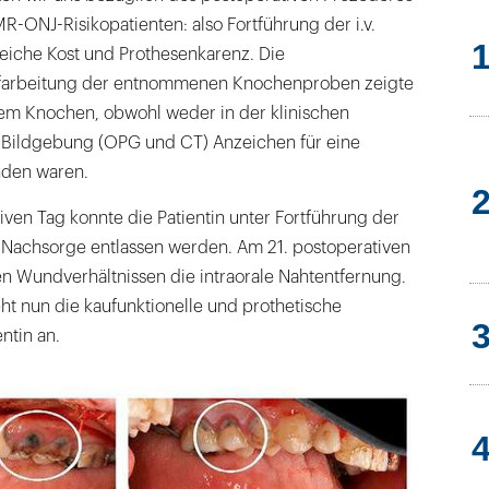
ONJ-Risikopatienten: also Fortführung der i.v.
weiche Kost und Prothesenkarenz. Die
ufarbeitung der entnommenen Knochenproben zeigte
hem Knochen, obwohl weder in der klinischen
r Bildgebung (OPG und CT) Anzeichen für eine
nden waren.
ven Tag konnte die Patientin unter Fortführung der
e Nachsorge entlassen werden. Am 21. postoperativen
len Wundverhältnissen die intraorale Nahtentfernung.
eht nun die kaufunktionelle und prothetische
entin an.