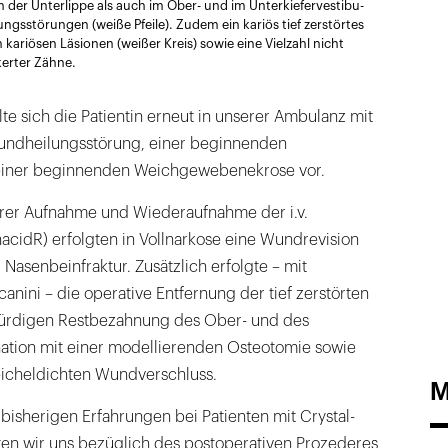
 der Unterlippe als auch im Ober- und im Unterkiefervestibu-
ngsstörungen (weiße Pfeile). Zudem ein kariös tief zerstörtes
 kariösen Läsionen (weißer Kreis) sowie eine Vielzahl nicht
kerter Zähne.
lte sich die Patientin erneut in unserer Ambulanz mit
undheilungsstörung, einer beginnenden
 einer beginnenden Weichgewebenekrose vor.
ärer Aufnahme und Wiederaufnahme der i.v.
nacidR) erfolgten in Vollnarkose eine Wundrevision
 Nasenbeinfraktur. Zusätzlich erfolgte – mit
nini – die operative Entfernung der tief zerstörten
würdigen Restbezahnung des Ober- und des
nation mit einer modellierenden Osteotomie sowie
eicheldichten Wundverschluss.
M
bisherigen Erfahrungen bei Patienten mit Crystal-
ten wir uns bezüglich des postoperativen Prozederes