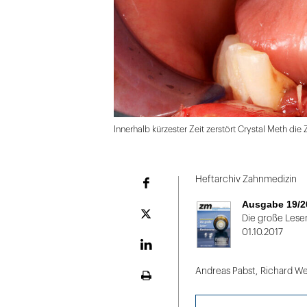
Innerhalb kürzester Zeit zerstört Crystal Meth die
Folie
1
Heftarchiv Zahnmedizin
Facebook
von
Ausgabe 19/2
2
Plattform
Die große Lese
X
01.10.2017
LinekdIn
Andreas Pabst
,
Richard We
Seite
ausdrucken