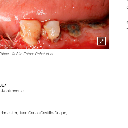
Lightbox
© Alle Fotos: Pabst et al.
 Zähne.
öffnen
017
r-Kontroverse
rkmeister
,
Juan Carlos Castillo-Duque,