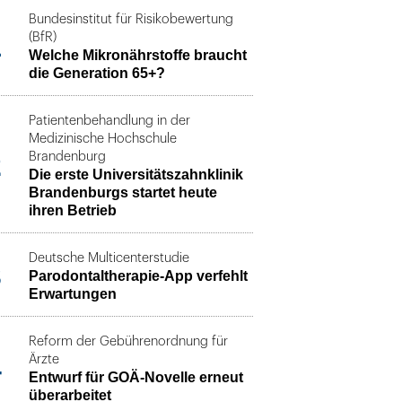
Bundesinstitut für Risikobewertung
1
(BfR)
Welche Mikronährstoffe braucht
die Generation 65+?
Patientenbehandlung in der
Medizinische Hochschule
2
Brandenburg
Die erste Universitätszahnklinik
Brandenburgs startet heute
ihren Betrieb
Deutsche Multicenterstudie
3
Parodontaltherapie-App verfehlt
Erwartungen
Reform der Gebührenordnung für
4
Ärzte
Entwurf für GOÄ-Novelle erneut
überarbeitet