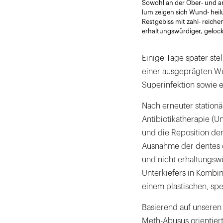
Sowohl an der Ober- und an
lum zeigen sich Wund- heilu
Restgebiss mit zahl- reichen
erhaltungswürdiger, geloc
Einige Tage später stel
einer ausgeprägten W
Superinfektion sowie
Nach erneuter station
Antibiotikatherapie (U
und die Reposition der
Ausnahme der dentes ca
und nicht erhaltungs
Unterkiefers in Kombi
einem plastischen, sp
Basierend auf unseren 
Meth-Abusus orientier