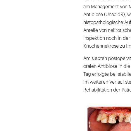
am Management von MR-
Antibiose (UnacidR), 
histopathologische A
Anteile von nekrotisc
Inspektion noch in de
Knochennekrose zu fi
Am siebten postoperati
oralen Antibiose in di
Tag erfolgte bei stabi
Im weiteren Verlauf st
Rehabilitation der Pati