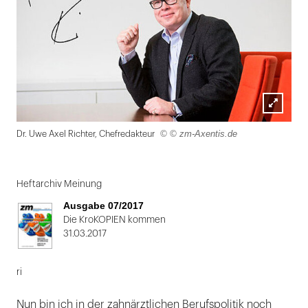
Lightbox
© © zm-Axentis.de
Dr. Uwe Axel Richter, Chefredakteur
öffnen
Folie
1
Heftarchiv Meinung
von
Ausgabe 07/2017
2
Die KroKOPIEN kommen
31.03.2017
ri
Nun bin ich in der zahnärztlichen Berufspolitik noch