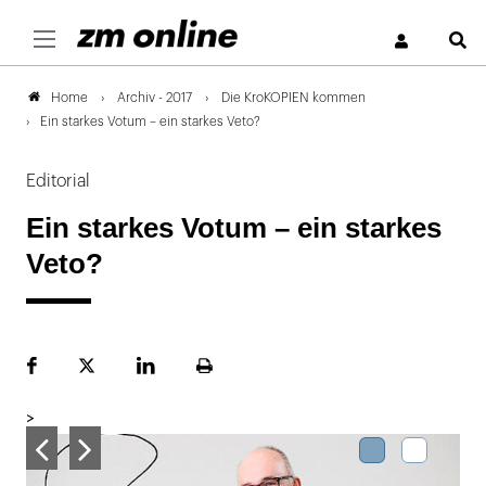
S
Archiv - 2017
Die KroKOPIEN kommen
Home
Ein starkes Votum – ein starkes Veto?
Editorial
Ein starkes Votum – ein starkes
Veto?
Facebook
Plattform
LinekdIn
Seite
X
ausdrucken
>