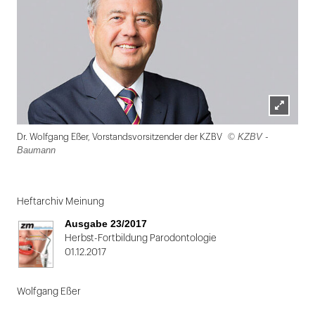
Lightbox
© KZBV -
Dr. Wolfgang Eßer, Vorstandsvorsitzender der KZBV
öffnen
Baumann
Folie
1
Heftarchiv Meinung
von
Ausgabe 23/2017
2:
Herbst-Fortbildung Parodontologie
01.12.2017
Dr.
Wolfgang
Wolfgang Eßer
Eßer,
Vorstandsvorsitzender