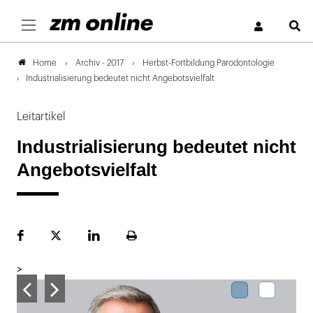
S
Archiv - 2017
Herbst-Fortbildung Parodontologie
Home
Industrialisierung bedeutet nicht Angebotsvielfalt
Leitartikel
Industrialisierung bedeutet nicht
Angebotsvielfalt
Facebook
Plattform
LinekdIn
Seite
X
ausdrucken
>