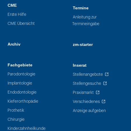
CME
Termine
Erste Hilfe
Anleitung zur
CME Übersicht
Termineingabe
Archiv
zm-starter
Fachgebiete
Inserat
Parodontologie
Stellenangebote
Implantologie
Stellengesuche
Endodontologie
Praxismarkt
Kieferorthopädie
Verschiedenes
Prothetik
Anzeige aufgeben
Chirurgie
Kinderzahnheilkunde