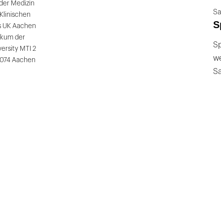
 der Medizin
Sa
Klinischen
S
s UK Aachen
nikum der
Sp
rsity MTI 2
we
2074 Aachen
S