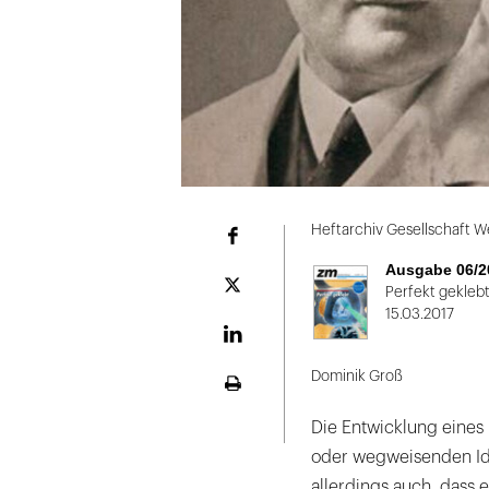
Folie
1
Heftarchiv Gesellschaft W
Facebook
von
Ausgabe 06/2
2
Plattform
Perfekt gekleb
X
15.03.2017
LinekdIn
Dominik Groß
Seite
ausdrucken
Die Entwicklung eines
oder wegweisenden Ide
allerdings auch, dass