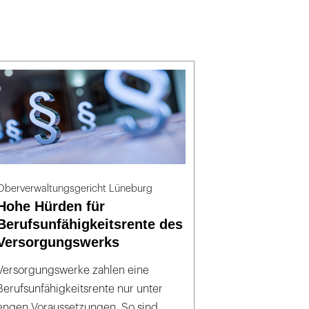
Oberverwaltungsgericht Lüneburg
Hohe Hürden für
Berufsunfähigkeitsrente des
Versorgungswerks
Versorgungswerke zahlen eine
Berufsunfähigkeitsrente nur unter
engen Voraussetzungen. So sind