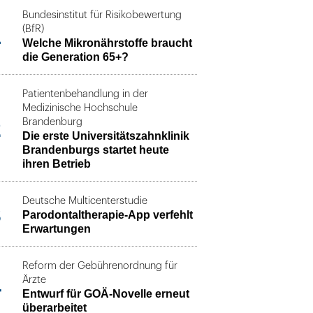
Bundesinstitut für Risikobewertung
1
(BfR)
Welche Mikronährstoffe braucht
die Generation 65+?
Patientenbehandlung in der
Medizinische Hochschule
2
Brandenburg
Die erste Universitätszahnklinik
Brandenburgs startet heute
ihren Betrieb
Deutsche Multicenterstudie
3
Parodontaltherapie-App verfehlt
Erwartungen
Reform der Gebührenordnung für
4
Ärzte
Entwurf für GOÄ-Novelle erneut
überarbeitet