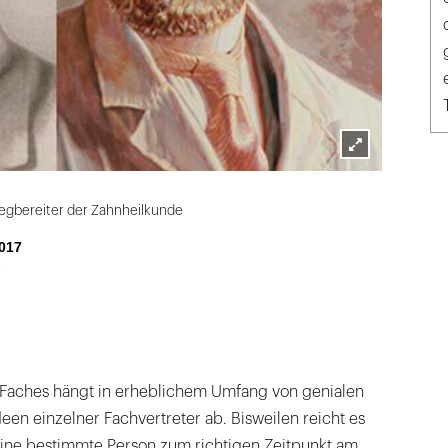
Lightbox
öffnen
egbereiter der Zahnheilkunde
017
t
 Faches hängt in erheblichem Umfang von genialen
en einzelner Fachvertreter ab. Bisweilen reicht es
 eine bestimmte Person zum richtigen Zeitpunkt am