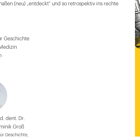
ßen (neu) „entdeckt“ und so retrospektiv ins rechte
für Geschichte
 Medizin
n
d. dent. Dr.
ominik Groß
 für Geschichte,