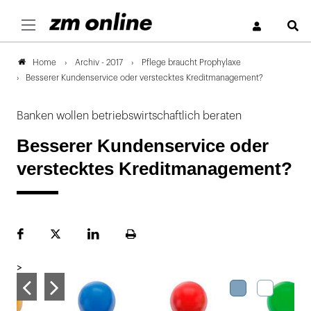
S
Archiv - 2017
Pflege braucht Prophylaxe
Home
Besserer Kundenservice oder verstecktes Kreditmanagement?
Banken wollen betriebswirtschaftlich beraten
Besserer Kundenservice oder
verstecktes Kreditmanagement?
Facebook
Plattform
LinekdIn
Seite
X
ausdrucken
>