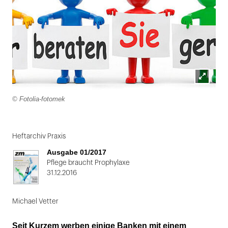
Lightbox
© Fotolia-fotomek
öffnen
Folie
1
Heftarchiv Praxis
von
Ausgabe 01/2017
2
Pflege braucht Prophylaxe
31.12.2016
Michael Vetter
Seit Kurzem werben einige Banken mit einem