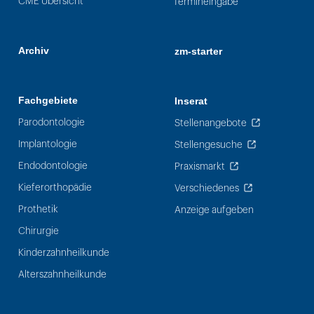
CME Übersicht
Termineingabe
Archiv
zm-starter
Fachgebiete
Inserat
Parodontologie
Stellenangebote
Implantologie
Stellengesuche
Endodontologie
Praxismarkt
Kieferorthopädie
Verschiedenes
Prothetik
Anzeige aufgeben
Chirurgie
Kinderzahnheilkunde
Alterszahnheilkunde