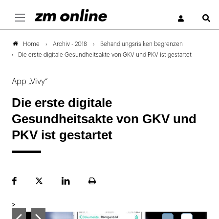
S
Archiv - 2018
Behandlungsrisiken begrenzen
Home
Die erste digitale Gesundheitsakte von GKV und PKV ist gestartet
App „Vivy“
Die erste digitale
Gesundheitsakte von GKV und
PKV ist gestartet
Facebook
Plattform
LinekdIn
Seite
X
ausdrucken
>