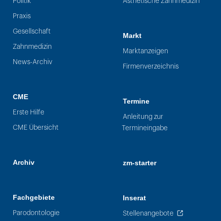
Politik
Ästhetische Zahnmedizin
Praxis
Gesellschaft
Markt
Zahnmedizin
Marktanzeigen
News-Archiv
Firmenverzeichnis
CME
Termine
Erste Hilfe
Anleitung zur
CME Übersicht
Termineingabe
Archiv
zm-starter
Fachgebiete
Inserat
Parodontologie
Stellenangebote