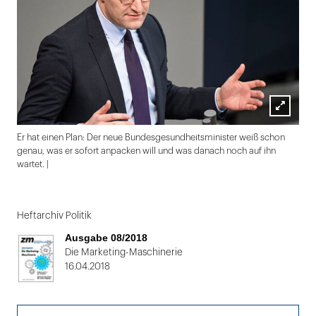
Lightbox
Er hat einen Plan: Der neue Bundesgesundheitsminister weiß schon
öffnen
genau, was er sofort anpacken will und was danach noch auf ihn
wartet. |
Folie
1
Heftarchiv Politik
von
Ausgabe 08/2018
2
Die Marketing-Maschinerie
16.04.2018