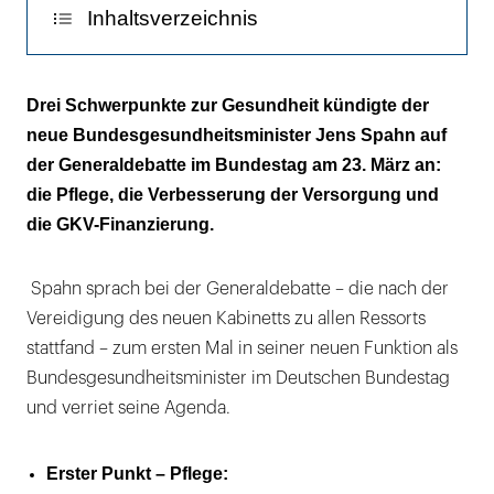
Inhaltsverzeichnis
„Viel Glück und eine gute Hand“
Drei Schwerpunkte zur Gesundheit kündigte der
neue Bundesgesundheitsminister Jens Spahn auf
„Ein planwirtschaftlicher Eingriff“
der Generaldebatte im Bundestag am 23. März an:
„Wir werden den Minister an seinen Taten
die Pflege, die Verbesserung der Versorgung und
messen“
die GKV-Finanzierung.
Die weitere Agenda steht
Spahn sprach bei der Generaldebatte – die nach der
Vereidigung des neuen Kabinetts zu allen Ressorts
stattfand – zum ersten Mal in seiner neuen Funktion als
Bundesgesundheitsminister im Deutschen Bundestag
und verriet seine Agenda.
Erster Punkt – Pflege: