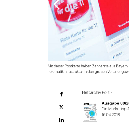
Mit dieser Postkarte haben Zahnärzte aus Bayern
Telematikinfrastruktur in den großen Verteiler gewo
Folie
1
Heftarchiv Politik
Facebook
von
Ausgabe 08/2
2
Plattform
Die Marketing-
X
16.04.2018
LinekdIn