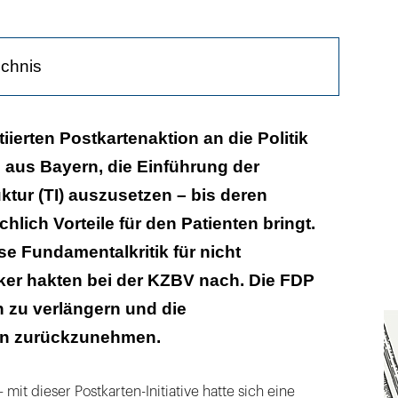
ichnis
 ist sinnvoll“
itiierten Postkartenaktion an die Politik
 aus Bayern, die Einführung der
 an den Zahnärzten“
uktur (TI) auszusetzen – bis deren
 erläutern die Postkartenaktion
lich Vorteile für den Patienten bringt.
 Patienten darf es nicht geben“
se Fundamentalkritik für nicht
tiker hakten bei der KZBV nach. Die FDP
inführung der TI
en zu verlängern und die
närzte die Anbindung an die TI sehen
n zurückzunehmen.
– mit dieser Postkarten-Initiative hatte sich eine