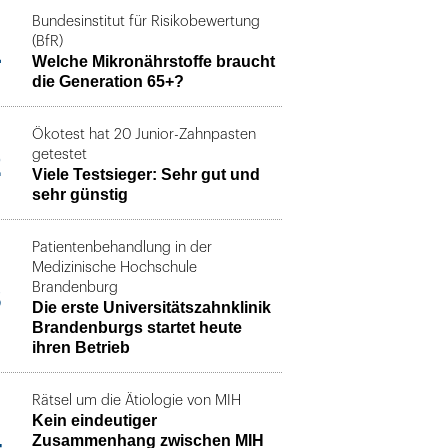
Bundesinstitut für Risikobewertung
1
(BfR)
Welche Mikronährstoffe braucht
die Generation 65+?
Ökotest hat 20 Junior-Zahnpasten
2
getestet
Viele Testsieger: Sehr gut und
sehr günstig
Patientenbehandlung in der
Medizinische Hochschule
3
Brandenburg
Die erste Universitätszahnklinik
Brandenburgs startet heute
ihren Betrieb
Rätsel um die Ätiologie von MIH
Kein eindeutiger
4
Zusammenhang zwischen MIH