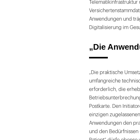
Telematikinfrastruktu
Versichertenstammda
Anwendungen und trägt
Digitalisierung im Ges
„Die Anwendu
„Die praktische Umset
umfangreiche technis
erforderlich, die erhe
Betriebsunterbrechung
Postkarte. Den Initiato
einzigen zugelassenen 
Anwendungen den prak
und den Bedürfnissen d
Patient“ dürfe ebenso 