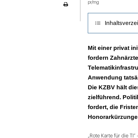
pr/mg
Seite
ausdrucken
Inhaltsverze
„Die Anwendung
Mit einer privat in
fordern Zahnärzte
„Es liegt nicht
Telematikinfrastr
Die Initiatoren
Anwendung tatsäch
„Den gläsernen
Die KZBV hält die
zielführend. Poli
Die KZBV zur E
fordert, die Frist
Wie andere Zah
Honorarkürzunge
„Rote Karte für die TI“ 