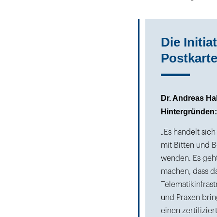
Die Initia
Postkart
Dr. Andreas Ha
Hintergründen:
„Es handelt sich
mit Bitten und 
wenden. Es geht
machen, dass da
Telematikinfras
und Praxen bring
einen zertifizi