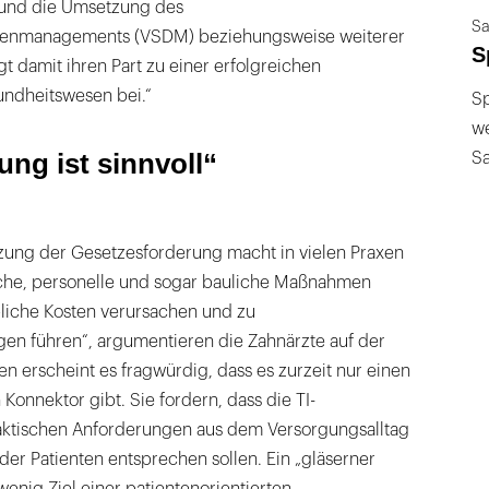
r und die Umsetzung des
Sa
tenmanagements (VSDM) beziehungsweise weiterer
S
 damit ihren Part zu einer erfolgreichen
undheitswesen bei.“
Sp
we
ng ist sinnvoll“
S
zung der Gesetzesforderung macht in vielen Praxen
che, personelle und sogar bauliche Maßnahmen
bliche Kosten verursachen und zu
en führen“, argumentieren die Zahnärzte auf der
ren erscheint es fragwürdig, dass es zurzeit nur einen
Konnektor gibt. Sie fordern, dass die TI-
tischen Anforderungen aus dem Versorgungsalltag
er Patienten entsprechen sollen. Ein „gläserner
wenig Ziel einer patientenorientierten