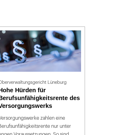
Oberverwaltungsgericht Lüneburg
Hohe Hürden für
Berufsunfähigkeitsrente des
Versorgungswerks
Versorgungswerke zahlen eine
Berufsunfähigkeitsrente nur unter
engen Voraussetzungen. So sind