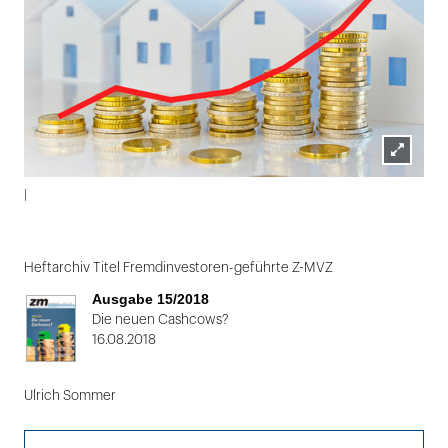
Lightbox
|
öffnen
Folie
1
Heftarchiv Titel Fremdinvestoren-geführte Z-MVZ
von
Ausgabe 15/2018
2
Die neuen Cashcows?
16.08.2018
Ulrich Sommer