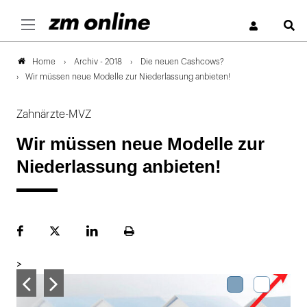
S
Archiv - 2018
Die neuen Cashcows?
Home
Wir müssen neue Modelle zur Niederlassung anbieten!
Zahnärzte-MVZ
Wir müssen neue Modelle zur
Niederlassung anbieten!
Facebook
Plattform
LinekdIn
Seite
X
ausdrucken
>