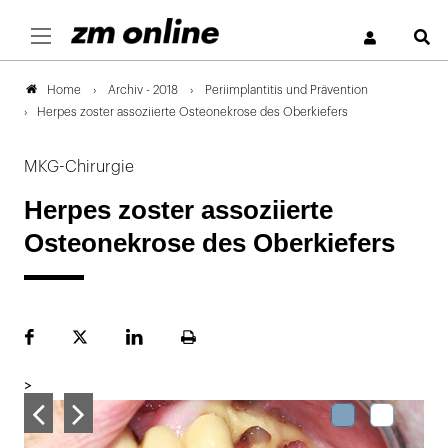
S
Archiv - 2018
Periimplantitis und Prävention
Home
Herpes zoster assoziierte Osteonekrose des Oberkiefers
MKG-Chirurgie
Herpes zoster assoziierte
Osteonekrose des Oberkiefers
Facebook
Plattform
LinekdIn
Seite
X
ausdrucken
>