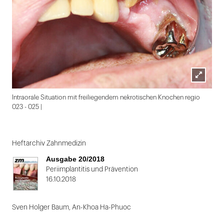
Lightbox
Intraorale Situation mit freiliegendem nekrotischen Knochen regio
öffnen
023 - 025 |
Folie
1
Heftarchiv Zahnmedizin
von
Ausgabe 20/2018
2
Periimplantitis und Prävention
16.10.2018
Sven Holger Baum, An-Khoa Ha-Phuoc