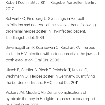
Robert Koch Institut (RKI).: Ratgeber Varizellen. Berlin.
2017
Schwartz O, Pindborg JJ, Svenningsen A.: Tooth
exfoliation and necrosis of the alveolar bone following
trigeminal herpes zoster in HIV-infected patient.
Tandlaegebladet. 1989
Siwamogstham P, Kuansuwan C, Reichart PA.: Herpes
zoster in HIV infection with osteonecrosis of the jaw and
tooth exfoliation. Oral Dis. 2006
Ultsch B, Siedler A, Rieck T, Reinhold T, Krause G,
Wichmann O.: Herpes zoster in Germany: quantifying
the burden of disease. BMC Infect Dis. 2011
Vickery JM, Midda QM.: Dental complications of
cytotoxic therapy in Hodgkin's disease—a case report.