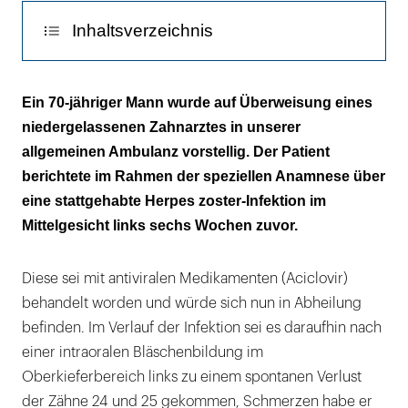
Inhaltsverzeichnis
Anamnese
Ein 70-jähriger Mann wurde auf Überweisung eines
niedergelassenen Zahnarztes in unserer
Diagnostik
allgemeinen Ambulanz vorstellig. Der Patient
Therapie
berichtete im Rahmen der speziellen Anamnese über
eine stattgehabte Herpes zoster-Infektion im
Befund
Mittelgesicht links sechs Wochen zuvor.
Diskussion
Diese sei mit antiviralen Medikamenten (Aciclovir)
Literaturverzeichnis:
behandelt worden und würde sich nun in Abheilung
befinden. Im Verlauf der Infektion sei es daraufhin nach
einer intraoralen Bläschenbildung im
Oberkieferbereich links zu einem spontanen Verlust
der Zähne 24 und 25 gekommen, Schmerzen habe er