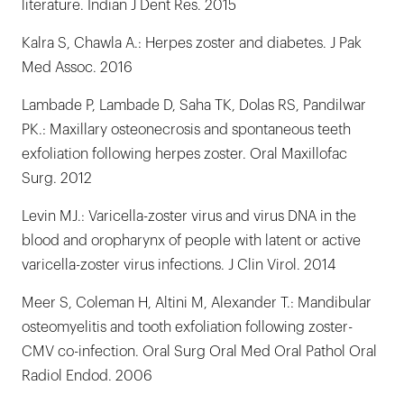
literature. Indian J Dent Res. 2015
Kalra S, Chawla A.: Herpes zoster and diabetes. J Pak
Med Assoc. 2016
Lambade P, Lambade D, Saha TK, Dolas RS, Pandilwar
PK.: Maxillary osteonecrosis and spontaneous teeth
exfoliation following herpes zoster. Oral Maxillofac
Surg. 2012
Levin MJ.: Varicella-zoster virus and virus DNA in the
blood and oropharynx of people with latent or active
varicella-zoster virus infections. J Clin Virol. 2014
Meer S, Coleman H, Altini M, Alexander T.: Mandibular
osteomyelitis and tooth exfoliation following zoster-
CMV co-infection. Oral Surg Oral Med Oral Pathol Oral
Radiol Endod. 2006