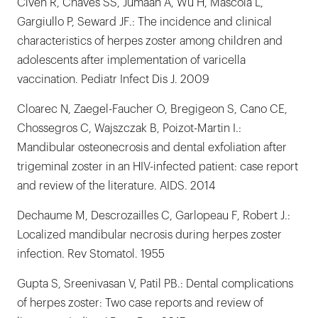
Civen R, Chaves SS, Jumaan A, Wu H, Mascola L,
Gargiullo P, Seward JF.: The incidence and clinical
characteristics of herpes zoster among children and
adolescents after implementation of varicella
vaccination. Pediatr Infect Dis J. 2009
Cloarec N, Zaegel-Faucher O, Bregigeon S, Cano CE,
Chossegros C, Wajszczak B, Poizot-Martin I.:
Mandibular osteonecrosis and dental exfoliation after
trigeminal zoster in an HIV-infected patient: case report
and review of the literature. AIDS. 2014
Dechaume M, Descrozailles C, Garlopeau F, Robert J.:
Localized mandibular necrosis during herpes zoster
infection. Rev Stomatol. 1955
Gupta S, Sreenivasan V, Patil PB.: Dental complications
of herpes zoster: Two case reports and review of