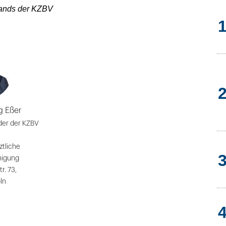
tands der KZBV
g Eßer
der der KZBV
ztliche
nigung
tr. 73,
ln