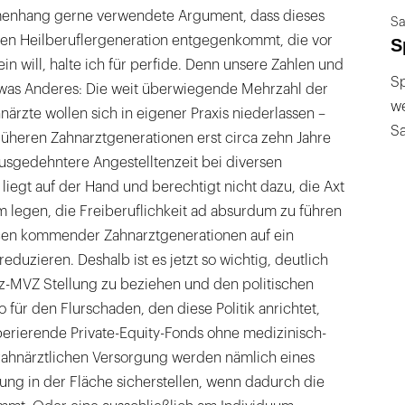
enhang gerne verwendete Argument, dass dieses
Sa
en Heilberuflergeneration entgegenkommt, die vor
S
sein will, halte ich für perfide. Denn unsere Zahlen und
Sp
was Anderes: Die weit überwiegende Mehrzahl der
we
ärzte wollen sich in eigener Praxis niederlassen –
S
rüheren Zahnarztgenerationen erst circa zehn Jahre
ausgedehntere Angestelltenzeit bei diversen
liegt auf der Hand und berechtigt nicht dazu, die Axt
 legen, die Freiberuflichkeit ad absurdum zu führen
cen kommender Zahnarztgenerationen auf ein
eduzieren. Deshalb ist es jetzt so wichtig, deutlich
-MVZ Stellung zu beziehen und den politischen
 für den Flurschaden, den diese Politik anrichtet,
perierende Private-Equity-Fonds ohne medizinisch-
zahnärztlichen Versorgung werden nämlich eines
gung in der Fläche sicherstellen, wenn dadurch die