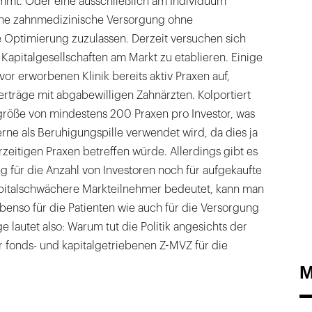
immt. Oder eine ausschließlich am Individuum
che zahnmedizinische Versorgung ohne
e Optimierung zuzulassen. Derzeit versuchen sich
Kapitalgesellschaften am Markt zu etablieren. Einige
vor erworbenen Klinik bereits aktiv Praxen auf,
rträge mit abgabewilligen Zahnärzten. Kolportiert
lgröße von mindestens 200 Praxen pro Investor, was
rne als Beruhigungspille verwendet wird, da dies ja
rzeitigen Praxen betreffen würde. Allerdings gibt es
 für die Anzahl von Investoren noch für aufgekaufte
apitalschwächere Markteilnehmer bedeutet, kann man
Ebenso für die Patienten wie auch für die Versorgung
 lautet also: Warum tut die Politik angesichts der
 fonds- und kapitalgetriebenen Z-MVZ für die
M