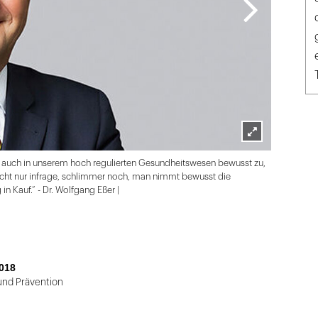
Lightbox
ls auch in unserem hoch regulierten Gesundheitswesen bewusst zu,
öffnen
cht nur infrage, schlimmer noch, man nimmt bewusst die
n Kauf.“ - Dr. Wolfgang Eßer |
018
 und Prävention