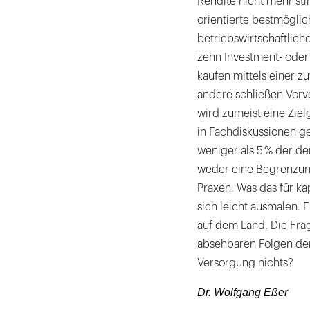
Rendite nicht mehr st
orientierte bestmögli
betriebswirtschaftlich
zehn Investment- oder 
kaufen mittels einer zu
andere schließen Vorve
wird zumeist eine Zie
in Fachdiskussionen ge
weniger als 5 % der de
weder eine Begrenzung
Praxen. Was das für k
sich leicht ausmalen. 
auf dem Land. Die Frage
absehbaren Folgen der
Versorgung nichts?
Dr. Wolfgang Eßer