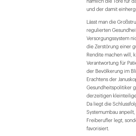
nämlich die Tore für da
und der damit einher
Lässt man die Großstru
regulierten Gesundhei
Versorgungssystem nic
die Zerstörung einer g
Rendite machen will, k
Verantwortung für Pati
der Bevölkerung im Bli
Erachtens der Januskop
Gesundheitspolitiker gl
derzeitigen kleinteili
Da liegt die Schlussfo
Systemumbau anpeilt, 
Freiberufler legt, son
favorisiert.