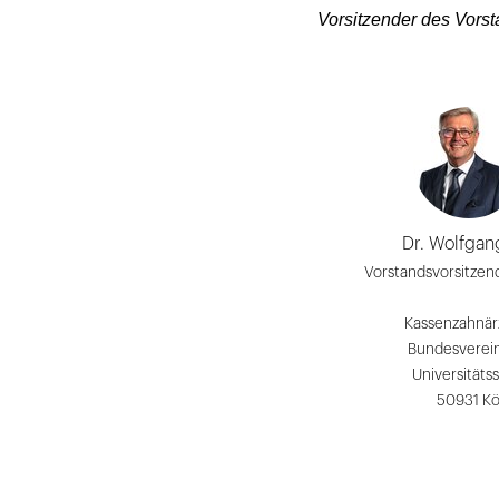
Vorsitzender des Vors
Dr. Wolfgan
Vorstandsvorsitzen
Kassenzahnär
Bundesverei
Universitätss
50931 Kö