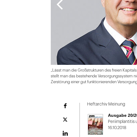
„Lässt man die Großstrukturen des freien Kapita
stellt man das bestehende Versorgungssystem ni
Zerstörung einer gut funktionierenden Versorgung i
Folie
1
Heftarchiv Meinung
Facebook
von
Ausgabe 20/2
2
Plattform
Periimplantitis
X
16.10.2018