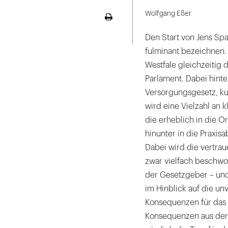
LinekdIn
Wolfgang Eßer
Seite
ausdrucken
Den Start von Jens Spa
fulminant bezeichnen.
Westfale gleichzeitig 
Parlament. Dabei hinte
Versorgungsgesetz, ku
wird eine Vielzahl an 
die erheblich in die O
hinunter in die Praxis
Dabei wird die vertra
zwar vielfach beschwor
der Gesetzgeber – und 
im Hinblick auf die u
Konsequenzen für das
Konsequenzen aus der 