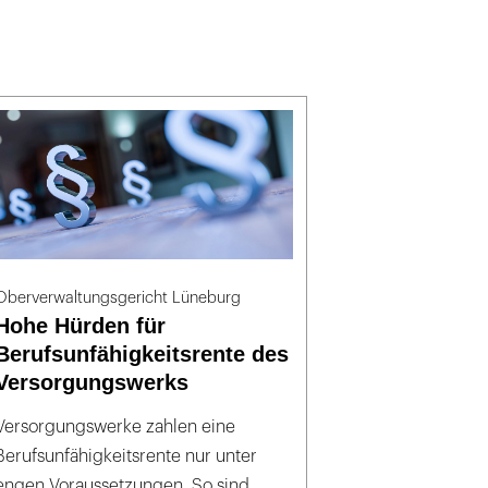
Oberverwaltungsgericht Lüneburg
Hohe Hürden für
Berufsunfähigkeitsrente des
Versorgungswerks
Versorgungswerke zahlen eine
Berufsunfähigkeitsrente nur unter
engen Voraussetzungen. So sind