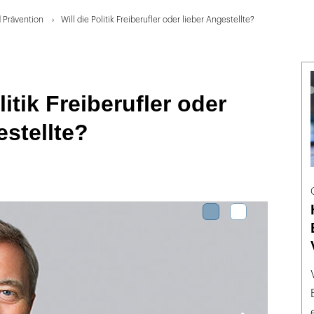
d Prävention
Will die Politik Freiberufler oder lieber Angestellte?
litik Freiberufler oder
estellte?