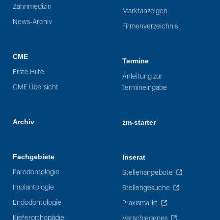
Zahnmedizin
Marktanzeigen
News-Archiv
Firmenverzeichnis
CME
Termine
Erste Hilfe
Anleitung zur
CME Übersicht
Termineingabe
Archiv
zm-starter
Fachgebiete
Inserat
Parodontologie
Stellenangebote
Implantologie
Stellengesuche
Endodontologie
Praxismarkt
Kieferorthopädie
Verschiedenes