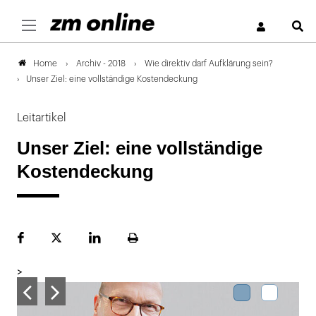
S
Archiv - 2018
Wie direktiv darf Aufklärung sein?
Home
Unser Ziel: eine vollständige Kostendeckung
Leitartikel
Unser Ziel: eine vollständige
Kostendeckung
Facebook
Plattform
LinekdIn
Seite
X
ausdrucken
>