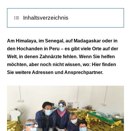
Inhaltsverzeichnis
Kinder des Himalaya
Am Himalaya, im Senegal, auf Madagaskar oder in
den Hochanden in Peru – es gibt viele Orte auf der
Ladakhpartners
Welt, in denen Zahnärzte fehlen. Wenn Sie helfen
Mercy Ships
möchten, aber noch nicht wissen, wo: Hier finden
Sie weitere Adressen und Ansprechpartner.
Nepalhospital
Planet Action
Zahnärzte helfen