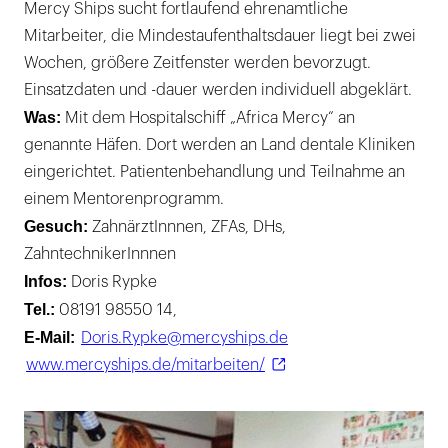
Mercy Ships sucht fortlaufend ehrenamtliche
Mitarbeiter, die Mindestaufenthaltsdauer liegt bei zwei
Wochen, größere Zeitfenster werden bevorzugt.
Einsatzdaten und -dauer werden individuell abgeklärt.
Was:
Mit dem Hospitalschiff „Africa Mercy“ an
genannte Häfen. Dort werden an Land dentale Kliniken
eingerichtet. Patientenbehandlung und Teilnahme an
einem Mentorenprogramm.
Gesuch:
ZahnärztInnnen, ZFAs, DHs,
ZahntechnikerInnnen
Infos:
Doris Rypke
Tel.:
08191 98550 14,
E-Mail:
Doris.Rypke@mercyships.de
www.mercyships.de/mitarbeiten/