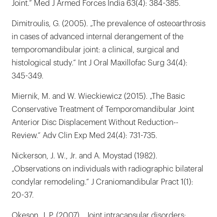
Joint.“ Med J Armed Forces India 63(4): 384-385.
Dimitroulis, G. (2005). „The prevalence of osteoarthrosis
in cases of advanced internal derangement of the
temporomandibular joint: a clinical, surgical and
histological study.“ Int J Oral Maxillofac Surg 34(4):
345-349.
Miernik, M. and W. Wieckiewicz (2015). „The Basic
Conservative Treatment of Temporomandibular Joint
Anterior Disc Displacement Without Reduction--
Review.“ Adv Clin Exp Med 24(4): 731-735.
Nickerson, J. W., Jr. and A. Moystad (1982).
„Observations on individuals with radiographic bilateral
condylar remodeling.“ J Craniomandibular Pract 1(1):
20-37.
Okeson, J. P. (2007). „Joint intracapsular disorders: