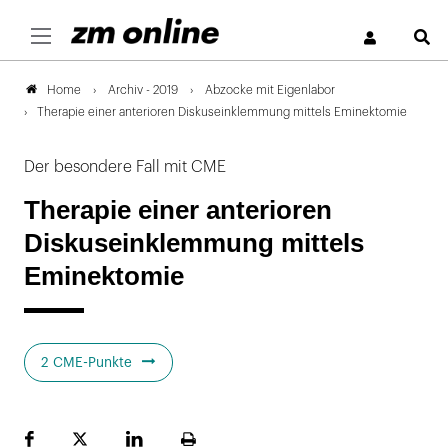
S
Archiv - 2019
Abzocke mit Eigenlabor
Home
Therapie einer anterioren Diskuseinklemmung mittels Eminektomie
Der besondere Fall mit CME
Therapie einer anterioren
Diskuseinklemmung mittels
Eminektomie
2 CME-Punkte
Facebook
Plattform
LinekdIn
Seite