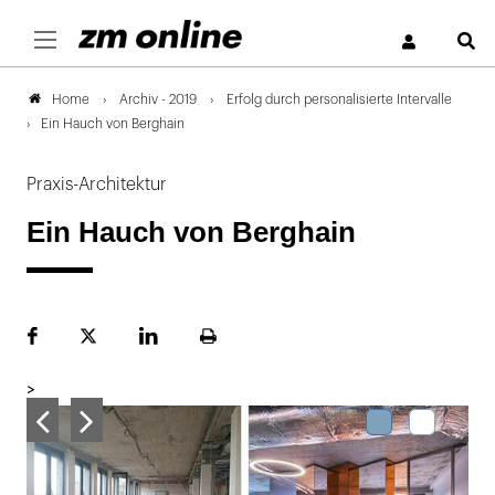
S
Archiv - 2019
Erfolg durch personalisierte Intervalle
Home
Ein Hauch von Berghain
Praxis-Architektur
Ein Hauch von Berghain
Facebook
Plattform
LinekdIn
Seite
X
ausdrucken
>