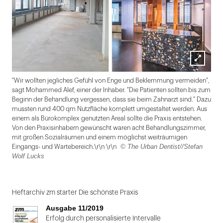
Lightbox
"Wir wollten jegliches Gefühl von Enge und Beklemmung vermeiden",
öffnen
sagt Mohammed Alef, einer der Inhaber. "Die Patienten sollten bis zum
Beginn der Behandlung vergessen, dass sie beim Zahnarzt sind." Dazu
mussten rund 400 qm Nutzfläche komplett umgestaltet werden. Aus
einem als Bürokomplex genutzten Areal sollte die Praxis entstehen.
Von den Praxisinhabern gewünscht waren acht Behandlungszimmer,
mit großen Sozialräumen und einem möglichst weiträumigen
© The Urban Dentist//Stefan
Eingangs- und Wartebereich.\r\n \r\n
Wolf Lucks
Folie
1
Heftarchiv zm starter Die schönste Praxis
von
Ausgabe 11/2019
2
Erfolg durch personalisierte Intervalle